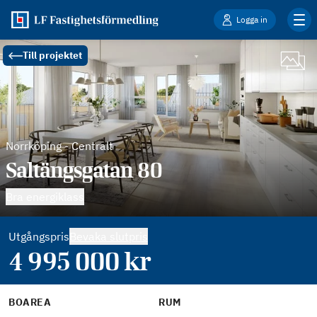
Logga in
Till projektet
Norrköping
-
Centralt
Saltängsgatan 80
Bra energiklass
Utgångspris
Bevaka slutpris
4 995 000
kr
BOAREA
RUM