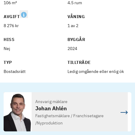
106 m²
4.5 rum
AVGIFT
VÅNING
8 276 kr
1 av 2
HISS
BYGGÅR
Nej
2024
TYP
TILLTRÄDE
Bostadsrätt
Ledig omgående eller enlig ök
Ansvarig mäklare
Johan Ahlén
Fastighetsmäklare / Franchisetagare
/
Nyproduktion