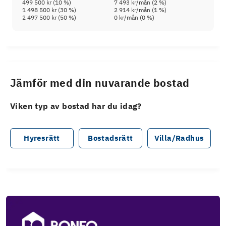
499 500 kr
(
10
%)
7 493 kr
/mån (
2
%)
1 498 500 kr
(
30
%)
2 914 kr
/mån (
1
%)
2 497 500 kr
(
50
%)
0 kr
/mån (
0
%)
Jämför med din nuvarande bostad
Viken typ av bostad har du idag?
Hyresrätt
Bostadsrätt
Villa/Radhus