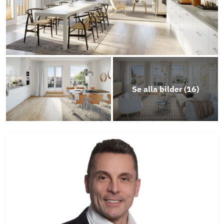
alt. Planlösning, lgh 14
Planlösning, lgh 14 med allrum
Årsredovisning
Se alla bilder (
16
)
Erbjudande LF Bank