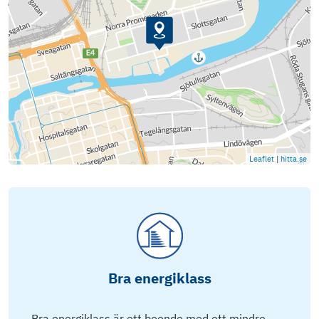
Leaflet
|
hitta.se
Bra energiklass
Bra energiklass är ett boende med ett mindre