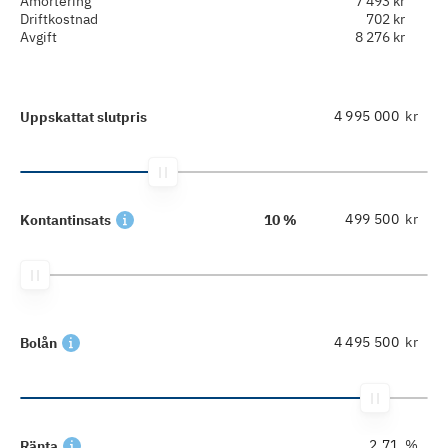
Amortering
7 493 kr
Driftkostnad
702 kr
Avgift
8 276 kr
kr
Uppskattat slutpris
kr
Kontantinsats
10 %
kr
Bolån
%
Ränta