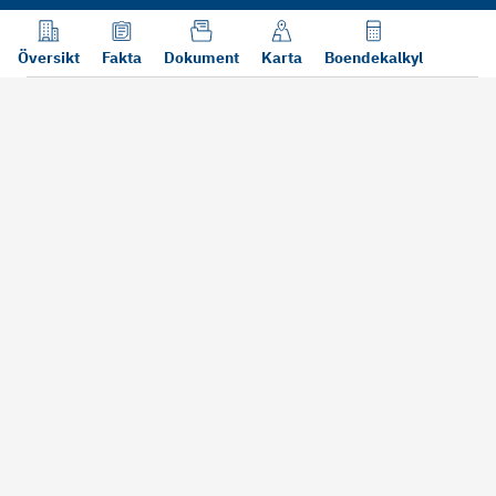
Översikt
Fakta
Dokument
Karta
Boendekalkyl
Läs mer
Bra att tänka på vid köp
Sälj din bosta