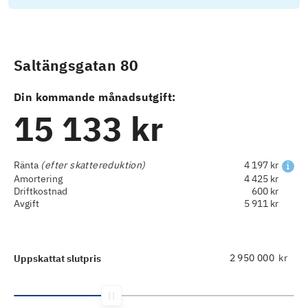
Saltängsgatan 80
Din kommande månadsutgift:
15 133 kr
Ränta
(efter skattereduktion)
4 197 kr
Amortering
4 425 kr
Driftkostnad
600 kr
Avgift
5 911 kr
kr
Uppskattat slutpris