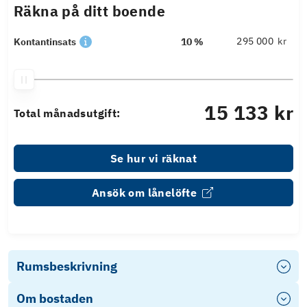
Räkna på ditt boende
kr
Kontantinsats
10 %
15 133 kr
Total månadsutgift:
Se hur vi räknat
Ansök om lånelöfte
Rumsbeskrivning
Om bostaden