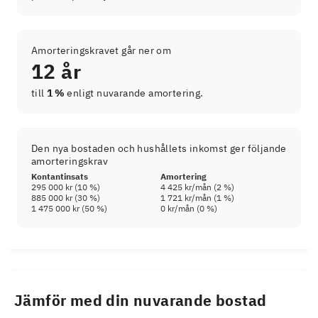
Amorteringskravet går ner om
12 år
till
1 %
enligt nuvarande amortering.
Den nya bostaden och hushållets inkomst ger följande
amorteringskrav
Kontantinsats
Amortering
295 000 kr
(
10
%)
4 425 kr
/mån (
2
%)
885 000 kr
(
30
%)
1 721 kr
/mån (
1
%)
1 475 000 kr
(
50
%)
0 kr
/mån (
0
%)
Jämför med din nuvarande bostad