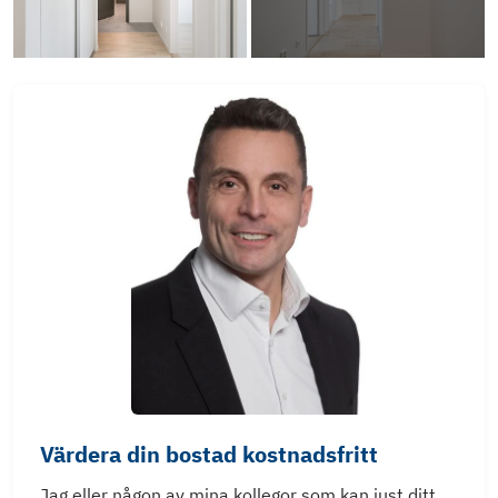
Värdera din bostad kostnadsfritt
Jag eller någon av mina kollegor som kan just ditt