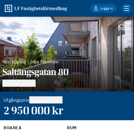
Logga in
Norrköping
-
Inre Hamnen
Saltängsgatan 80
Bra energiklass
Utgångspris
Bevaka slutpris
2 950 000
kr
BOAREA
RUM