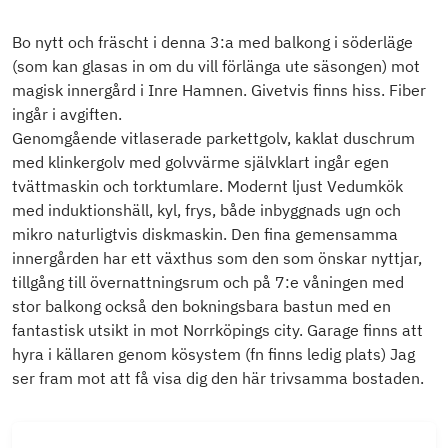
Bo nytt och fräscht i denna 3:a med balkong i söderläge
(som kan glasas in om du vill förlänga ute säsongen) mot
magisk innergård i Inre Hamnen. Givetvis finns hiss. Fiber
ingår i avgiften.
Genomgående vitlaserade parkettgolv, kaklat duschrum
med klinkergolv med golvvärme självklart ingår egen
tvättmaskin och torktumlare. Modernt ljust Vedumkök
med induktionshäll, kyl, frys, både inbyggnads ugn och
mikro naturligtvis diskmaskin. Den fina gemensamma
innergården har ett växthus som den som önskar nyttjar,
tillgång till övernattningsrum och på 7:e våningen med
stor balkong också den bokningsbara bastun med en
fantastisk utsikt in mot Norrköpings city. Garage finns att
hyra i källaren genom kösystem (fn finns ledig plats) Jag
ser fram mot att få visa dig den här trivsamma bostaden.