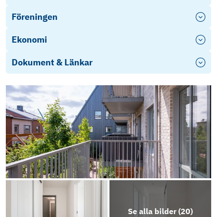
Föreningen
Ekonomi
Dokument & Länkar
LGH 17 HSB brf Inre hamnen
Energideklaration
Stadgar
Årsredovisning
Erbjudande LF Bank
Se alla bilder (
20
)