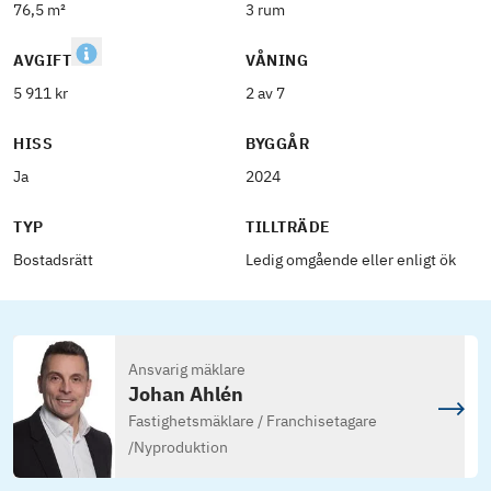
76,5 m²
3 rum
AVGIFT
VÅNING
5 911 kr
2 av 7
HISS
BYGGÅR
Ja
2024
TYP
TILLTRÄDE
Bostadsrätt
Ledig omgående eller enligt ök
Ansvarig mäklare
Johan Ahlén
Fastighetsmäklare / Franchisetagare
/
Nyproduktion