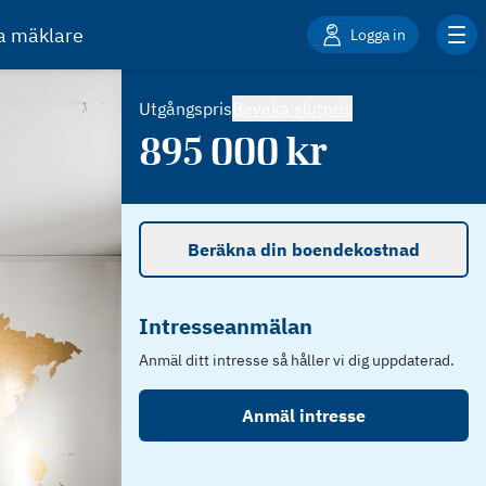
ta mäklare
Logga in
Utgångspris
Bevaka slutpris
895 000
kr
Beräkna din boendekostnad
Intresseanmälan
Anmäl ditt intresse så håller vi dig uppdaterad.
Anmäl intresse