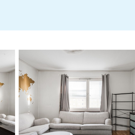
Tips inför fotografering
Stadgar
Erbjudande LF Bank