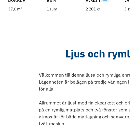
BOAREA
RUM
AVGIFT
VÅ
37,6 m²
1 rum
2 201 kr
3 a
Ljus och rym
Välkommen till denna ljusa och rymliga e
Lägenheten är belägen på tredje våningen i e
för alla.
Allrummet är ljust med fin ekparkett och er
på en rymlig matplats och två fönster som sl
atmosfär för både matlagning och samvaro.
tvättmaskin.