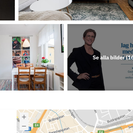
Se alla bilder (
1