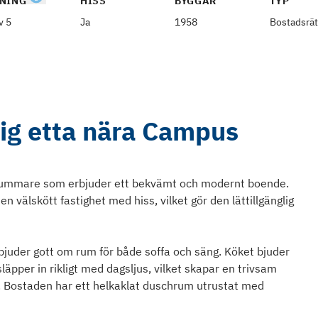
NING
HISS
BYGGÅR
TYP
v 5
Ja
1958
Bostadsrät
lig etta nära Campus
nrummare som erbjuder ett bekvämt och modernt boende.
n välskött fastighet med hiss, vilket gör den lättillgänglig
bjuder gott om rum för både soffa och säng. Köket bjuder
äpper in rikligt med dagsljus, vilket skapar en trivsam
 Bostaden har ett helkaklat duschrum utrustat med