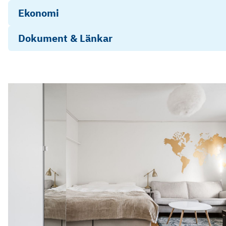
Ekonomi
Dokument & Länkar
Därför måste mäklaren ställa frågor
Energideklaration
Årsredovisning