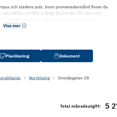
Campus och stadens puls. Inom promenadavstånd finner du
e natursköna områdena längs Strömmen. För den som
ity och Resecentrum, vilket gör det enkelt att ta s
Visa mer
Planlösning
Dokument
tergötlands
Norrköping
Smedjegatan 28
5 2
Total månadsutgift: