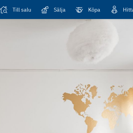
Till salu
Sälja
Köpa
Hit