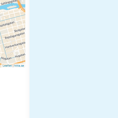
Leaflet
|
hitta.se