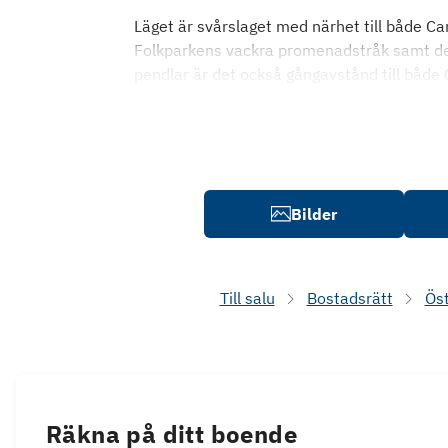
Läget är svårslaget med närhet till både 
Folkparkens vackra promenadstråk samt d
pendlar är det också gångavstånd till både C
Bilder
Till salu
Bostadsrätt
Ös
Räkna på ditt boende