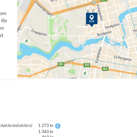
som
 för
en
st
skattereduktion)
1 273 kr
1 343 kr
460 kr