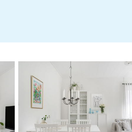
Årsredovisning
Erbjudande LF Bank