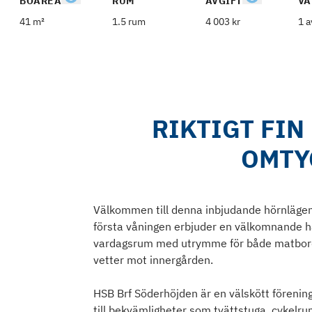
BOAREA
RUM
AVGIFT
VÅ
41 m²
1.5 rum
4 003 kr
1 a
RIKTIGT FI
OMTY
Välkommen till denna inbjudande hörnlägen
första våningen erbjuder en välkomnande hal
vardagsrum med utrymme för både matbord o
vetter mot innergården.
HSB Brf Söderhöjden är en välskött förenin
till bekvämligheter som tvättstuga, cykelru