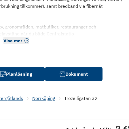
 förbrukning tillkommer), samt bredband via fibernät
ity, grönområden, matbutiker, restauranger och
lavstånd når du både Centralstatio
Visa mer
Planlösning
Dokument
tergötlands
Norrköping
Trozelligatan 32