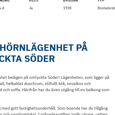
NING
HISS
BYGGÅR
TYP
v 4
Ja
1938
Bostadsrät
N HÖRNLÄGENHET PÅ
CKTA SÖDER
het belägen på omtyckta Söder! Lägenheten, som ligger på
l, helkaklat duschrum, stilfullt kök, sovalkov och
ch soffa. Härifrån har du även utgång till en balkong som
g med gott fastighetsunderhåll. Som boende har du tillgång
m och samlingslokal. I månadsavgiften ingår värme, vatten,