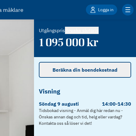
ta mäklare
Logga in
Utgångspris
Bevaka slutpris
1 095 000
kr
Beräkna din boendekostnad
Visning
Söndag
9
augusti
14:00
-
14:30
Tidsbokad visning - Anmäl dig här redan nu -
Önskas annan dag och tid, helg eller vardag?
Kontakta oss så löser vi det!