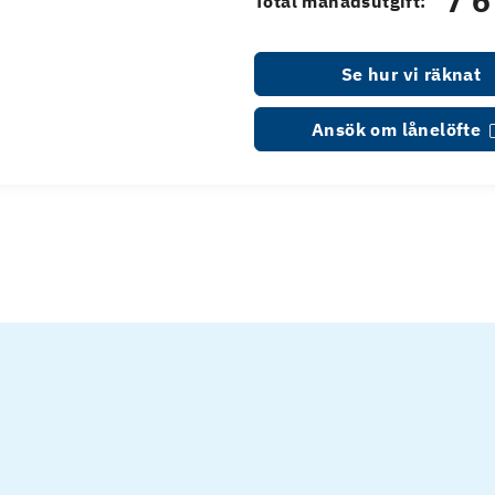
7 6
Total månadsutgift:
Se hur vi räknat
Ansök om lånelöfte