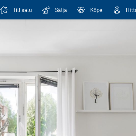
Till salu
Sälja
Köpa
Hit