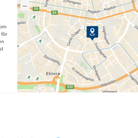
som
 för
en
st