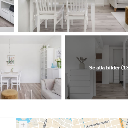
Se alla bilder (
1