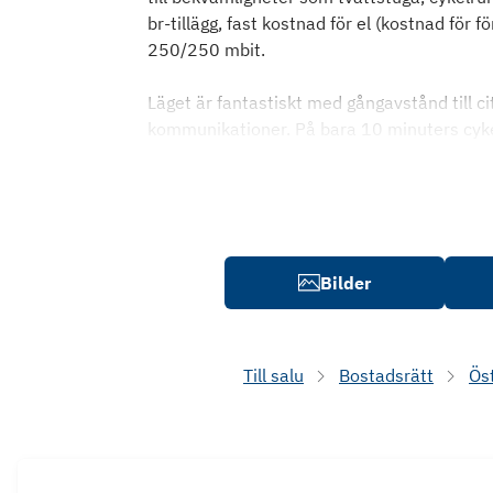
br-tillägg, fast kostnad för el (kostnad för
250/250 mbit.
Läget är fantastiskt med gångavstånd till c
kommunikationer. På bara 10 minuters cyke
Bilder
Till salu
Bostadsrätt
Ös