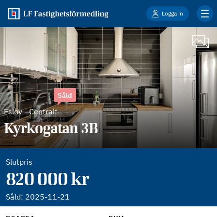
Logga in
Såld
Eslöv
-
Centralt
Kyrkogatan 3B
Slutpris
820 000 kr
Såld:
2025-11-21