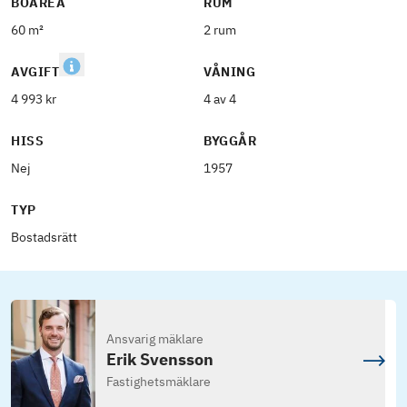
BOAREA
RUM
60 m²
2 rum
AVGIFT
VÅNING
4 993 kr
4 av 4
HISS
BYGGÅR
Nej
1957
TYP
Bostadsrätt
Ansvarig mäklare
Erik Svensson
Fastighetsmäklare