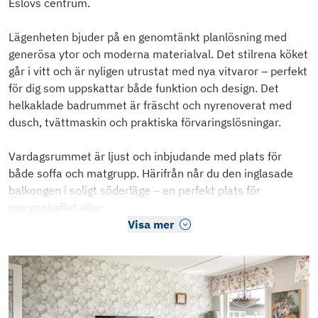
Eslövs centrum.
Lägenheten bjuder på en genomtänkt planlösning med
generösa ytor och moderna materialval. Det stilrena köket
går i vitt och är nyligen utrustat med nya vitvaror – perfekt
för dig som uppskattar både funktion och design. Det
helkaklade badrummet är fräscht och nyrenoverat med
dusch, tvättmaskin och praktiska förvaringslösningar.
Vardagsrummet är ljust och inbjudande med plats för
både soffa och matgrupp. Härifrån når du den inglasade
balkongen i soligt söderläge – en perfekt plats för
morgonkaffet eller
Visa mer