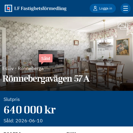
Logga in
Såld
Eslöv
-
Rönneberga
Rönnebergavägen 57A
Slutpris
640 000 kr
Såld:
2026-06-10