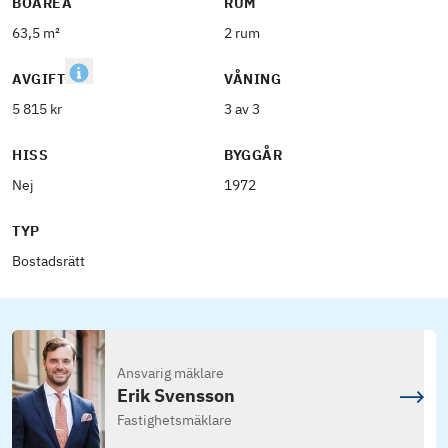
BOAREA
RUM
63,5 m²
2 rum
AVGIFT
VÅNING
5 815 kr
3 av 3
HISS
BYGGÅR
Nej
1972
TYP
Bostadsrätt
Ansvarig mäklare
Erik Svensson
Fastighetsmäklare