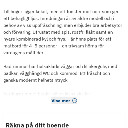
Till höger ligger köket, med ett fönster mot norr som ger
ett behagligt ljus. Inredningen är av äldre modell och i
behov av viss uppfräschning, men erbjuder bra arbetsytor
och förvaring. Utrustat med spis, rostfri fläkt samt en
nyare kombinerad kyl och frys. Här finns plats för ett
matbord för 4–5 personer – en trivsam hörna för
vardagens måltider.
Badrummet har helkaklade väggar och klinkergolv, med
badkar, vägghängd WC och kommod. Ett fräscht och
ganska modernt helhetsintryck
Vardagsrummet bjuder på en klassisk äldr
Visa mer
Räkna på ditt boende