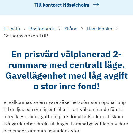
Till kontoret
Hässleholm
Till salu
Bostadsrätt
Skåne
Hässleholm
Gethornskroken 10B
En prisvärd välplanerad 2-
rummare med centralt läge.
Gavellägenhet med låg avgift
o stor inre fond!
Vi välkomnas av en nyare säkerhetsdörr som öppnar upp
till en ljus och rymlig entréhall – ett välkomnande första
intryck. Här finns gott om plats för ytterkläder och skor i
två garderober direkt till höger. Laminatgolvet löper vidare
och binder samman bostadens ytor.