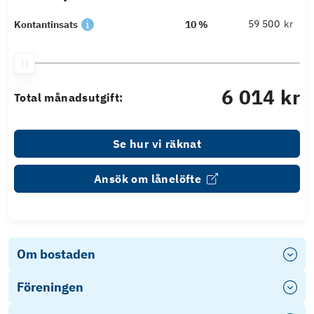
kr
Kontantinsats
10 %
6 014 kr
Total månadsutgift:
Se hur vi räknat
Ansök om lånelöfte
Om bostaden
Föreningen