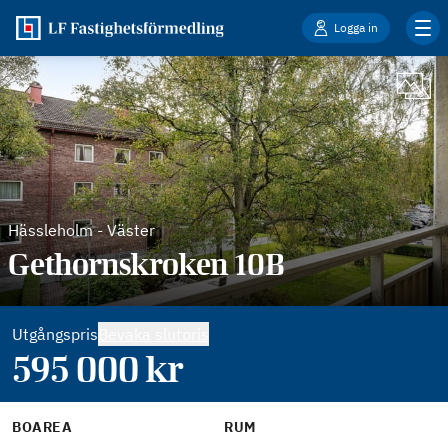
Logga in
Hässleholm
-
Väster
Gethornskroken 10B
Utgångspris
Bevaka slutpris
595 000
kr
BOAREA
RUM