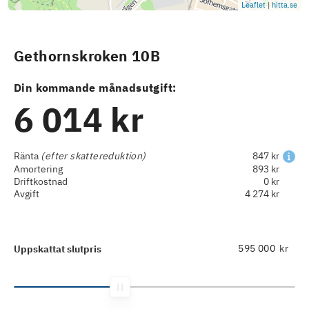
Leaflet
|
hitta.se
Gethornskroken 10B
Din kommande månadsutgift:
6 014 kr
Ränta
(efter skattereduktion)
847 kr
Amortering
893 kr
Driftkostnad
0 kr
Avgift
4 274 kr
kr
Uppskattat slutpris