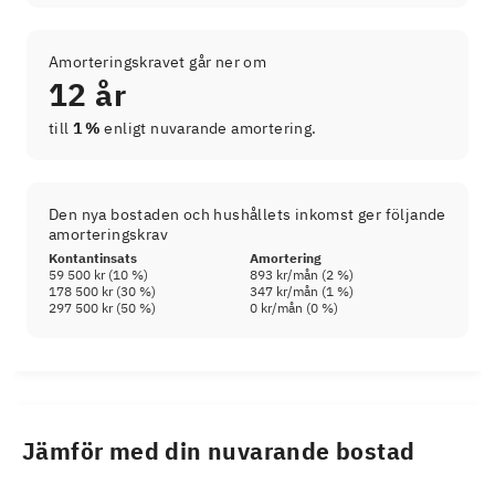
Amorteringskravet går ner om
12 år
till
1 %
enligt nuvarande amortering.
Den nya bostaden och hushållets inkomst ger följande
amorteringskrav
Kontantinsats
Amortering
59 500 kr
(
10
%)
893 kr
/mån (
2
%)
178 500 kr
(
30
%)
347 kr
/mån (
1
%)
297 500 kr
(
50
%)
0 kr
/mån (
0
%)
Jämför med din nuvarande bostad