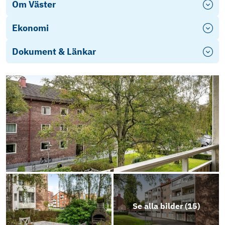
Om Väster
Ekonomi
Dokument & Länkar
Årsredovisning 2024
Energideklaration
Stadgar 2024
Objektsbeskrivning
Se alla bilder (
15
)