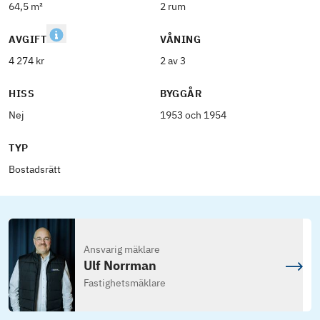
64,5 m²
2 rum
AVGIFT
VÅNING
4 274 kr
2 av 3
HISS
BYGGÅR
Nej
1953 och 1954
TYP
Bostadsrätt
Ansvarig mäklare
Ulf Norrman
Fastighetsmäklare