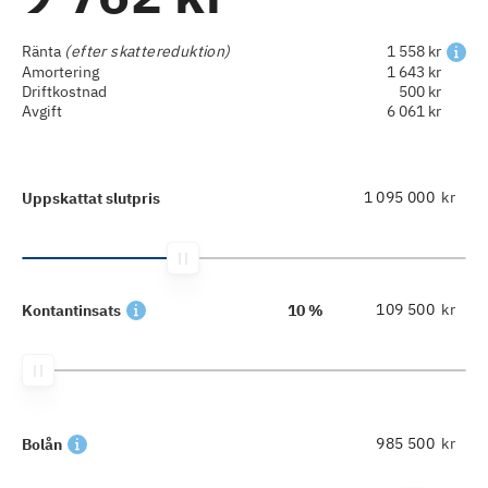
Ränta
(efter skattereduktion)
1 558 kr
Amortering
1 643 kr
Driftkostnad
500 kr
Avgift
6 061 kr
kr
Uppskattat slutpris
kr
Kontantinsats
10 %
kr
Bolån