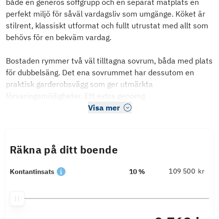
både en generös soffgrupp och en separat matplats en
perfekt miljö för såväl vardagsliv som umgänge. Köket är
stilrent, klassiskt utformat och fullt utrustat med allt som
behövs för en bekväm vardag.
Bostaden rymmer två väl tilltagna sovrum, båda med plats
för dubbelsäng. Det ena sovrummet har dessutom en
praktisk garderobsvägg som ger utmärkta
förvaringsmöjligheter. Ett extra genomg
Visa mer
Räkna på ditt boende
kr
Kontantinsats
10 %