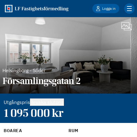
Logga in
Helsingborg
-
Söder
Församlingsgatan 2
Utgångspris
Bevaka slutpris
1 095 000
kr
BOAREA
RUM