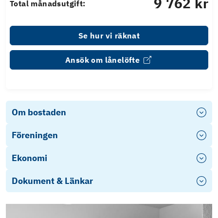
9 762 kr
Total månadsutgift:
Se hur vi räknat
Ansök om lånelöfte
Om bostaden
Föreningen
Ekonomi
Dokument & Länkar
Photo