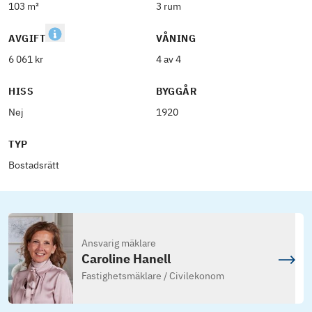
103 m²
3 rum
AVGIFT
VÅNING
6 061 kr
4 av 4
HISS
BYGGÅR
Nej
1920
TYP
Bostadsrätt
Ansvarig mäklare
Caroline Hanell
Fastighetsmäklare / Civilekonom