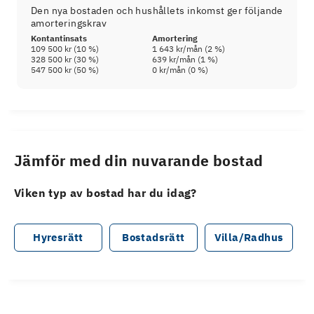
Den nya bostaden och hushållets inkomst ger följande
amorteringskrav
Kontantinsats
Amortering
109 500 kr
(
10
%)
1 643 kr
/mån (
2
%)
328 500 kr
(
30
%)
639 kr
/mån (
1
%)
547 500 kr
(
50
%)
0 kr
/mån (
0
%)
Jämför med din nuvarande bostad
Viken typ av bostad har du idag?
Hyresrätt
Bostadsrätt
Villa/Radhus