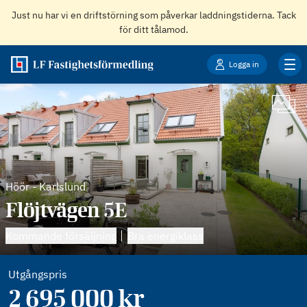
Just nu har vi en driftstörning som påverkar laddningstiderna. Tack
för ditt tålamod.
Logga in
Höör
-
Karlslund
Flöjtvägen 5E
Kommande försäljning
Bra energiklass
Utgångspris
2 695 000
kr