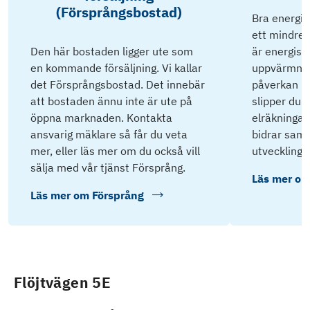
(Försprångsbostad)
Bra energik
ett mindre 
Den här bostaden ligger ute som
är energisnå
en kommande försäljning. Vi kallar
uppvärmnin
det Försprångsbostad. Det innebär
påverkan på
att bostaden ännu inte är ute på
slipper du 
öppna marknaden. Kontakta
elräkningar 
ansvarig mäklare så får du veta
bidrar samti
mer, eller läs mer om du också vill
utveckling.
sälja med vår tjänst Försprång.
Läs mer o
Läs mer om
Försprång
Flöjtvägen 5E