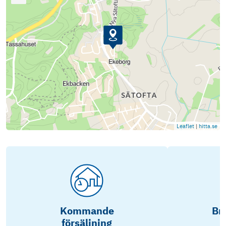
Leaflet
|
hitta.se
Kommande
Br
försäljning