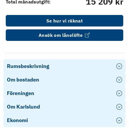
15 209 kr
Total månadsutgift:
Se hur vi räknat
Ansök om lånelöfte
Rumsbeskrivning
Om bostaden
Föreningen
Om Karlslund
Ekonomi