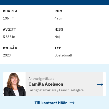
BOAREA
RUM
106 m²
4 rum
AVGIFT
HISS
5 835 kr
Nej
BYGGÅR
TYP
2023
Bostadsrätt
Ansvarig mäklare
Camilla Axelsson
Fastighetsmäklare / Franchisetagare
Till kontoret
Höör