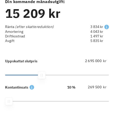
Din kommande månadsutgift:
15 209 kr
Ränta
(efter skattereduktion)
3 834 kr
Amortering
4 043 kr
Driftkostnad
1 497 kr
Avgift
5 835 kr
kr
Uppskattat slutpris
kr
Kontantinsats
10 %