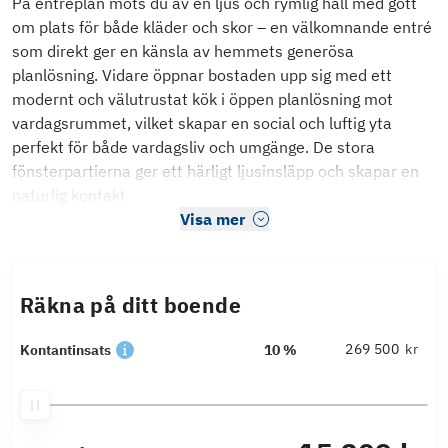
På entréplan möts du av en ljus och rymlig hall med gott
om plats för både kläder och skor – en välkomnande entré
som direkt ger en känsla av hemmets generösa
planlösning. Vidare öppnar bostaden upp sig med ett
modernt och välutrustat kök i öppen planlösning mot
vardagsrummet, vilket skapar en social och luftig yta
perfekt för både vardagsliv och umgänge. De stora
fönsterpartierna ger ett härligt ljusinsläpp och skapar en
naturlig kontakt
Visa mer
Räkna på ditt boende
kr
Kontantinsats
10 %