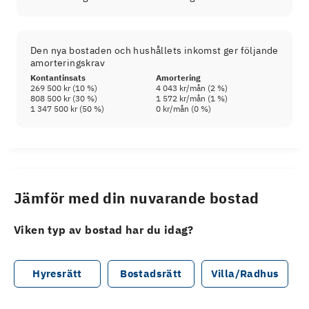
Den nya bostaden och hushållets inkomst ger följande
amorteringskrav
Kontantinsats
Amortering
269 500 kr
(
10
%)
4 043 kr
/mån (
2
%)
808 500 kr
(
30
%)
1 572 kr
/mån (
1
%)
1 347 500 kr
(
50
%)
0 kr
/mån (
0
%)
Jämför med din nuvarande bostad
Viken typ av bostad har du idag?
Hyresrätt
Bostadsrätt
Villa/Radhus