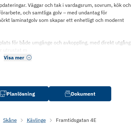
pdateringar. Väggar och tak i vardagsrum, sovrum, kök och
förarbete, och samtliga golv – med undantag för
mörkt laminatgolv som skapar ett enhetligt och modernt
plats för både umgänge och avkoppling, med direkt utgång
r utrustat m
Visa mer
Planlösning
Dokument
Skåne
Kävlinge
Framtidsgatan 4E