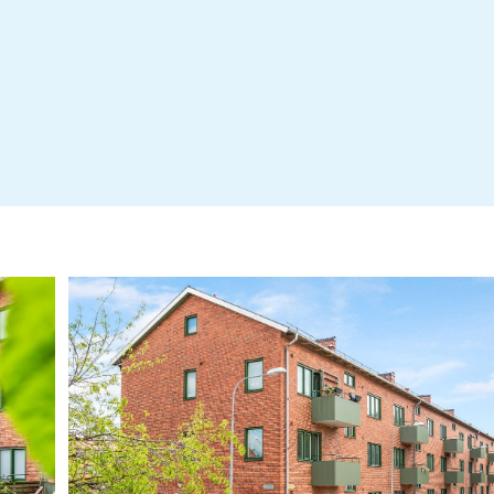
Energideklaration
Årsredovisning Brf Köpmannen 2024