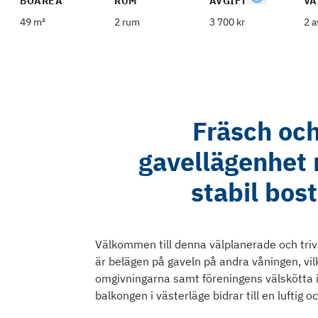
BOAREA
RUM
AVGIFT
VÅ
49 m²
2 rum
3 700 kr
2 a
Fräsch och
gavellägenhet 
stabil bos
Välkommen till denna välplanerade och tri
är belägen på gaveln på andra våningen, vilk
omgivningarna samt föreningens välskötta i
balkongen i västerläge bidrar till en luftig 