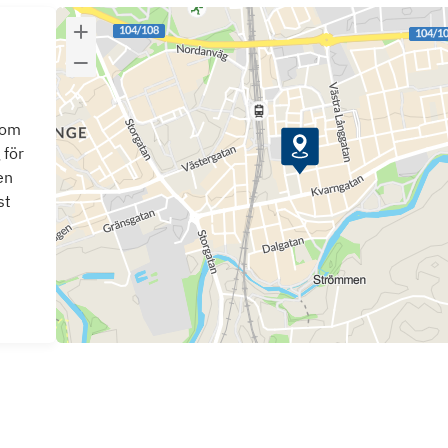
som
 för
en
st