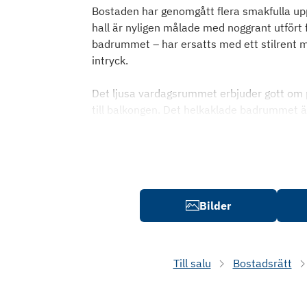
Bostaden har genomgått flera smakfulla up
hall är nyligen målade med noggrant utfört 
badrummet – har ersatts med ett stilrent 
intryck.
Det ljusa vardagsrummet erbjuder gott om 
till balkongen. Det helkaklade badrummet ä
Bilder
Till salu
Bostadsrätt