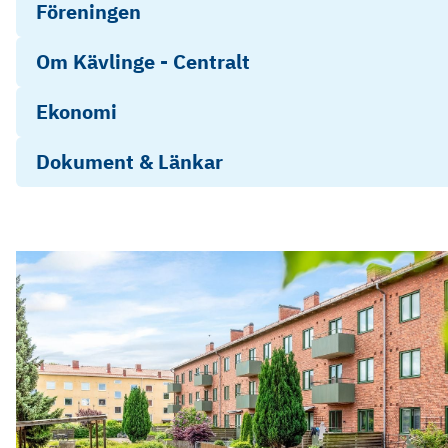
Föreningen
Om Kävlinge - Centralt
Ekonomi
Dokument & Länkar
Framtidsgatan 4E
Stadgar
ÅR 2025 Brf Köpmannen
Objektsbeskrivning