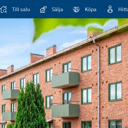
Till salu
Sälja
Köpa
Hit