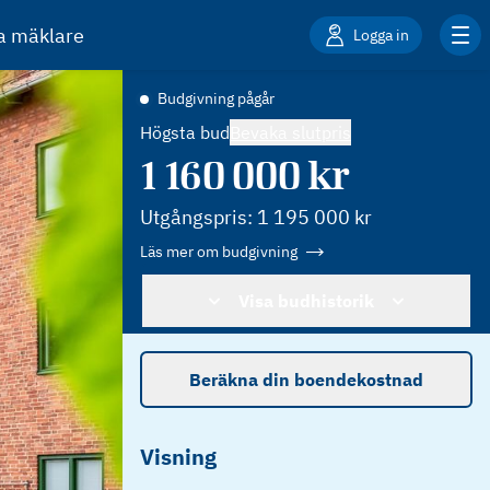
ta mäklare
Logga in
Budgivning pågår
Högsta bud
Bevaka slutpris
1 160 000
kr
Utgångspris:
1 195 000
kr
Läs mer om budgivning
Visa budhistorik
Beräkna din boendekostnad
Visning