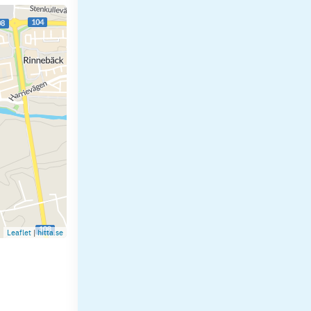
Leaflet
|
hitta.se