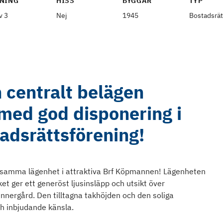
NING
HISS
BYGGÅR
TYP
v 3
Nej
1945
Bostadsrät
 centralt belägen
med god disponering i
tadsrättsförening!
vsamma lägenhet i attraktiva Brf Köpmannen! Lägenheten
et ger ett generöst ljusinsläpp och utsikt över
nnergård. Den tilltagna takhöjden och den soliga
och inbjudande känsla.