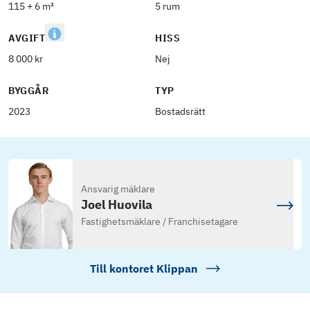
115 + 6 m²
5 rum
AVGIFT
HISS
8 000 kr
Nej
BYGGÅR
TYP
2023
Bostadsrätt
Ansvarig mäklare
Joel Huovila
Fastighetsmäklare / Franchisetagare
Till kontoret
Klippan