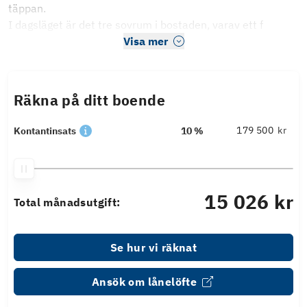
täppan.
I dagsläget är det tre sovrum i bostaden, varav ett f
Visa mer
Räkna på ditt boende
kr
Kontantinsats
10 %
15 026 kr
Total månadsutgift:
Se hur vi räknat
Ansök om lånelöfte