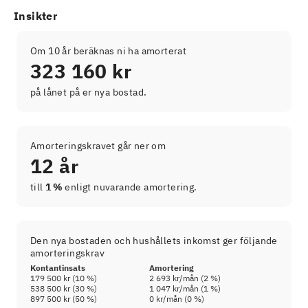
Insikter
Om 10 år beräknas ni ha amorterat
323 160 kr
på lånet på er nya bostad.
Amorteringskravet går ner om
12 år
till
1 %
enligt nuvarande amortering.
Den nya bostaden och hushållets inkomst ger följande
amorteringskrav
Kontantinsats
Amortering
179 500 kr
(
10
%)
2 693 kr
/mån (
2
%)
538 500 kr
(
30
%)
1 047 kr
/mån (
1
%)
897 500 kr
(
50
%)
0 kr
/mån (
0
%)