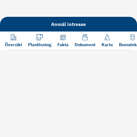
Anmäl intresse
Översikt
Planlösning
Fakta
Dokument
Karta
Boendek
Läs mer