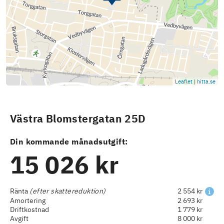
Leaflet
|
hitta.se
Västra Blomstergatan 25D
Din kommande månadsutgift:
15 026 kr
Ränta
(efter skattereduktion)
2 554 kr
Amortering
2 693 kr
Driftkostnad
1 779 kr
Avgift
8 000 kr