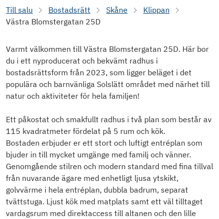
Till salu
Bostadsrätt
Skåne
Klippan
Västra Blomstergatan 25D
Varmt välkommen till Västra Blomstergatan 25D. Här bor
du i ett nyproducerat och bekvämt radhus i
bostadsrättsform från 2023, som ligger beläget i det
populära och barnvänliga Solslätt området med närhet till
natur och aktiviteter för hela familjen!
Ett påkostat och smakfullt radhus i två plan som består av
115 kvadratmeter fördelat på 5 rum och kök.
Bostaden erbjuder er ett stort och luftigt entréplan som
bjuder in till mycket umgänge med familj och vänner.
Genomgående stilren och modern standard med fina tillval
från nuvarande ägare med enhetligt ljusa ytskikt,
golvvärme i hela entréplan, dubbla badrum, separat
tvättstuga. Ljust kök med matplats samt ett väl tilltaget
vardagsrum med direktaccess till altanen och den lille