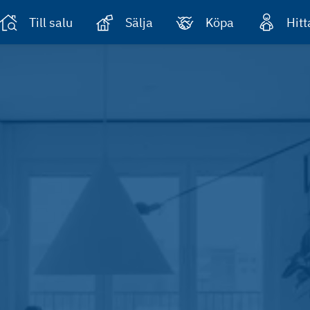
Till salu
Sälja
Köpa
Hit