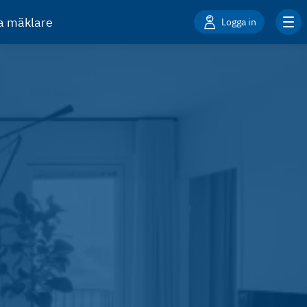
ta mäklare
Logga in