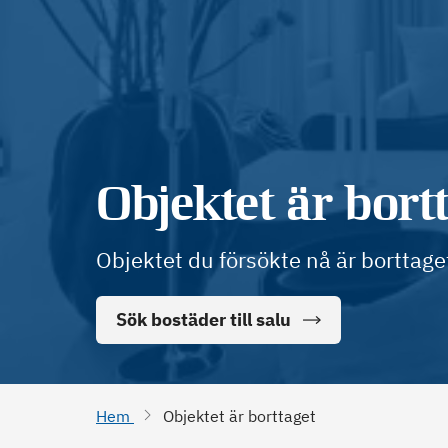
Objektet är bort
Objektet du försökte nå är borttage
Sök bostäder till salu
Hem
Objektet är borttaget