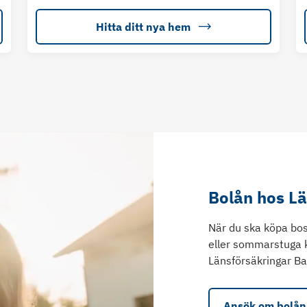
Hitta ditt nya hem
Bolån hos L
När du ska köpa bos
eller sommarstuga 
Länsförsäkringar Ba
Ansök om bolån