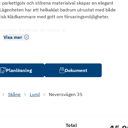
parkettgolv och stilrena materialval skapar en elegant
Lägenheten har ett helkaklat badrum utrustat med både
tisk klädkammare med gott om förvaringsmöjligheter.
 bostäder fördelade på tre hus m
Visa mer
Planlösning
Dokument
Skåne
Lund
Neversvägen 35
Total