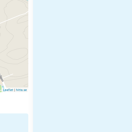
Leaflet
|
hitta.se