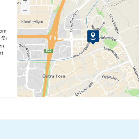
som
 för
en
st