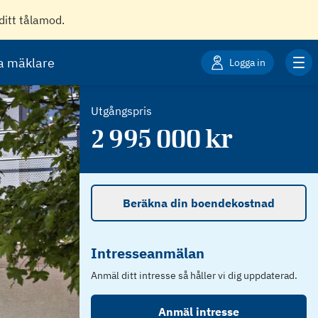
ditt tålamod.
ta mäklare
Logga in
Utgångspris
2 995 000
kr
Beräkna din boendekostnad
Intresseanmälan
Anmäl ditt intresse så håller vi dig uppdaterad.
Anmäl intresse