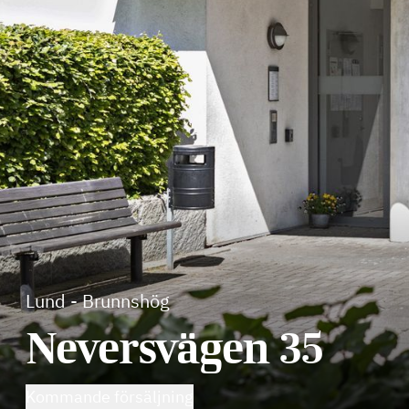
Lund
-
Brunnshög
Neversvägen 35
Kommande försäljning