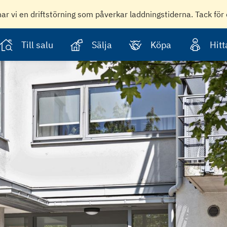
har vi en driftstörning som påverkar laddningstiderna. Tack för 
Till salu
Sälja
Köpa
Hit