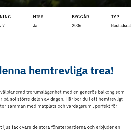
NING
HISS
BYGGÅR
TYP
v 7
Ja
2006
Bostadsrät
denna hemtrevliga trea!
ch välplanerad trerumslägenhet med en generös balkong som
på sol större delen av dagen. Här bor du i ett hemtrevligt
ter samman med matplats och vardagsrum , perfekt för
 ljus tack vare de stora fönsterpartierna och erbjuder en