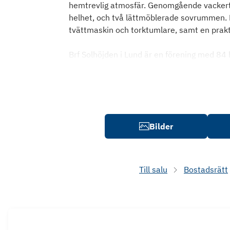
hemtrevlig atmosfär. Genomgående vackert 
helhet, och två lättmöblerade sovrummen. 
tvättmaskin och torktumlare, samt en prak
Brf Solhöjden i Lund är en förening med 84
Bilder
Till salu
Bostadsrätt