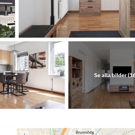
Se alla bilder (
1