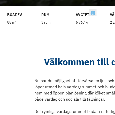
BOAREA
RUM
AVGIFT
VÅ
85 m²
3 rum
6 767 kr
2 a
Välkommen till 
Nu har du möjlighet att förvärva en ljus o
löper utmed hela vardagsrummet och bjuder 
hem med öppen planlösning där köket smäl
både vardag och sociala tillställningar.
Det rymliga vardagsrummet badar i naturligt