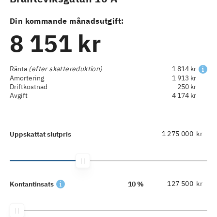
Din kommande månadsutgift:
8 151 kr
Ränta
(efter skattereduktion)
1 814 kr
Amortering
1 913 kr
Driftkostnad
250 kr
Avgift
4 174 kr
kr
Uppskattat slutpris
kr
Kontantinsats
10 %