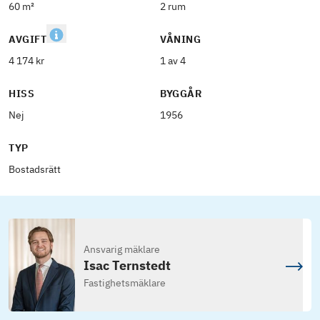
60 m²
2 rum
AVGIFT
VÅNING
4 174 kr
1 av 4
HISS
BYGGÅR
Nej
1956
TYP
Bostadsrätt
Ansvarig mäklare
Isac Ternstedt
Fastighetsmäklare