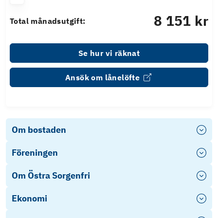
8 151 kr
Total månadsutgift:
Se hur vi räknat
Ansök om lånelöfte
Om bostaden
Föreningen
Om Östra Sorgenfri
Ekonomi