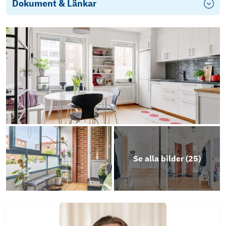
Dokument & Länkar
Stadgar
HSB BRF Gunnebo - årsredovisning 2024-20
Se alla bilder (
25
)