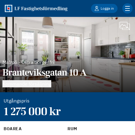
Logga in
Malmö
-
Östra Sorgenfri
Branteviksgatan 10 A
Kommande försäljning
Utgångspris
1 275 000
kr
BOAREA
RUM