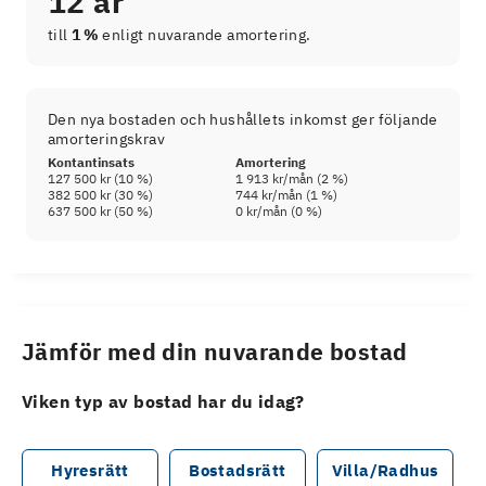
12 år
till
1 %
enligt nuvarande amortering.
Den nya bostaden och hushållets inkomst ger följande
amorteringskrav
Kontantinsats
Amortering
127 500 kr
(
10
%)
1 913 kr
/mån (
2
%)
382 500 kr
(
30
%)
744 kr
/mån (
1
%)
637 500 kr
(
50
%)
0 kr
/mån (
0
%)
Jämför med din nuvarande bostad
Viken typ av bostad har du idag?
Hyresrätt
Bostadsrätt
Villa/Radhus