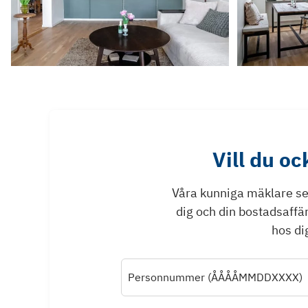
Vill du o
Våra kunniga mäklare ser 
dig och din bostadsaffä
hos dig
Personnummer (ÅÅÅÅMMDDXXXX)