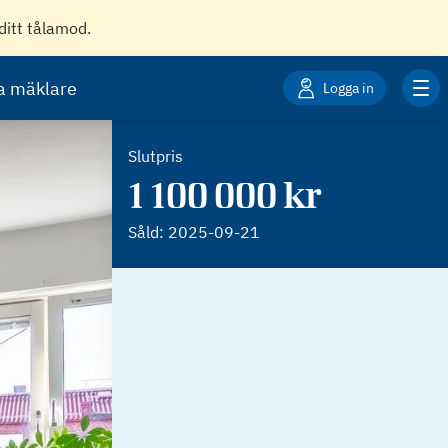
ditt tålamod.
ta mäklare
Logga in
Slutpris
1 100 000 kr
Såld:
2025-09-21