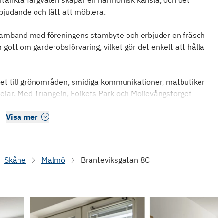
änkta färgvalen skapar en harmonisk känsla, och det
bjudande och lätt att möblera.
amband med föreningens stambyte och erbjuder en fräsch
gott om garderobsförvaring, vilket gör det enkelt att hålla
rhet till grönområden, smidiga kommunikationer, matbutiker
lar. Med Triangeln, Folkets Park och Möllevångstorget
Visa mer
Skåne
Malmö
Branteviksgatan 8C