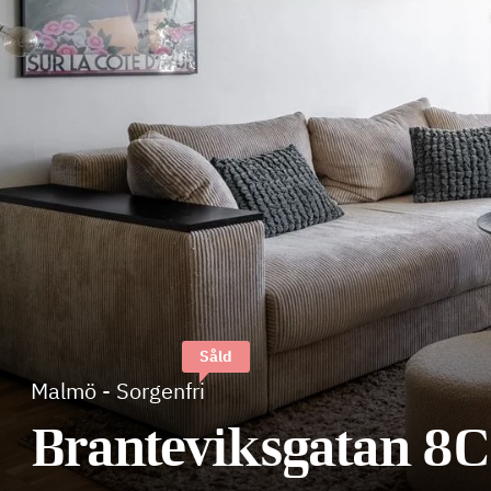
Såld
Malmö
-
Sorgenfri
Branteviksgatan 8C