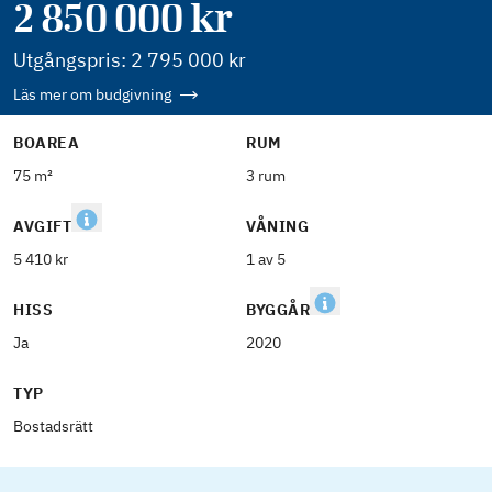
2 850 000
kr
Utgångspris:
2 795 000
kr
Läs mer om budgivning
BOAREA
RUM
75 m²
3 rum
AVGIFT
VÅNING
5 410 kr
1 av 5
HISS
BYGGÅR
Ja
2020
TYP
Bostadsrätt