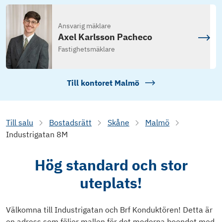
Ansvarig mäklare
Axel Karlsson Pacheco
Fastighetsmäklare
Till kontoret
Malmö
Till salu
Bostadsrätt
Skåne
Malmö
Industrigatan 8M
Hög standard och stor
uteplats!
Välkomna till Industrigatan och Brf Konduktören! Detta är
en adress som följer mallen för det moderna boendet med