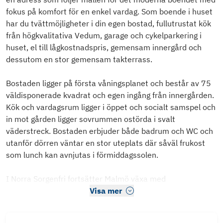
fokus på komfort för en enkel vardag. Som boende i huset
har du tvättmöjligheter i din egen bostad, fullutrustat kök
från högkvalitativa Vedum, garage och cykelparkering i
huset, el till lågkostnadspris, gemensam innergård och
dessutom en stor gemensam takterrass.
Bostaden ligger på första våningsplanet och består av 75
väldisponerade kvadrat och egen ingång från innergården.
Kök och vardagsrum ligger i öppet och socialt samspel och
in mot gården ligger sovrummen ostörda i svalt
väderstreck. Bostaden erbjuder både badrum och WC och
utanför dörren väntar en stor uteplats där såväl frukost
som lunch kan avnjutas i förmiddagssolen.
I Norra Sorgenfri fortsätter Malmö växa med
Visa mer