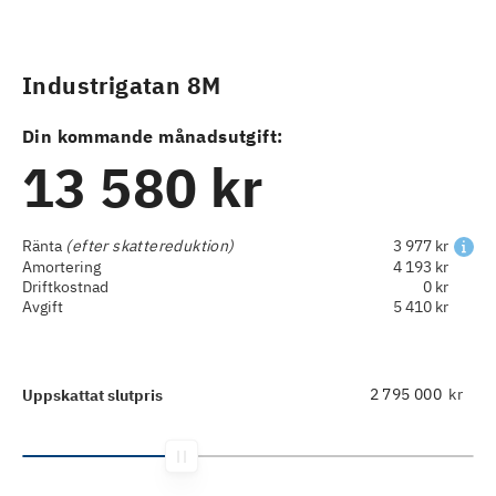
Industrigatan 8M
Din kommande månadsutgift:
13 580 kr
Ränta
(efter skattereduktion)
3 977 kr
Amortering
4 193 kr
Driftkostnad
0 kr
Avgift
5 410 kr
kr
Uppskattat slutpris