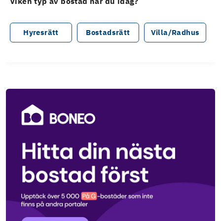
Viken typ av bostad har du idag?
Hyresrätt
Bostadsrätt
Villa/Radhus