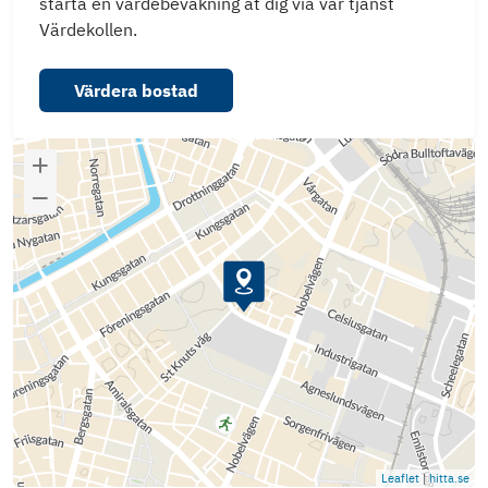
starta en värdebevakning åt dig via vår tjänst
Värdekollen.
Värdera bostad
Leaflet
|
hitta.se