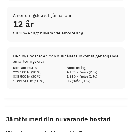
Amorteringskravet går ner om
12 år
till
1 %
enligt nuvarande amortering.
Den nya bostaden och hushållets inkomst ger följande
amorteringskrav
Kontantinsats
Amortering
279 500 kr
(
10
%)
4 193 kr
/mån (
2
%)
838 500 kr
(
30
%)
1 630 kr
/mån (
1
%)
1 397 500 kr
(
50
%)
0 kr
/mån (
0
%)
Jämför med din nuvarande bostad