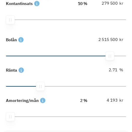
kr
Kontantinsats
10 %
kr
Bolån
%
Ränta
kr
Amortering/mån
2 %