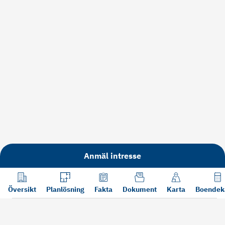
Anmäl intresse
Översikt
Planlösning
Fakta
Dokument
Karta
Boendek