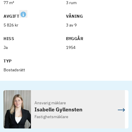
77 m²
3 rum
AVGIFT
VÅNING
5 826 kr
3 av 9
HISS
BYGGÅR
Ja
1954
TYP
Bostadsrätt
Ansvarig mäklare
Isabelle Gyllensten
Fastighetsmäklare