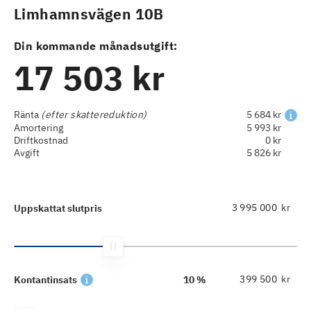
Limhamnsvägen 10B
Din kommande månadsutgift:
17 503 kr
Ränta
(efter skattereduktion)
5 684 kr
Amortering
5 993 kr
Driftkostnad
0 kr
Avgift
5 826 kr
kr
Uppskattat slutpris
kr
Kontantinsats
10 %