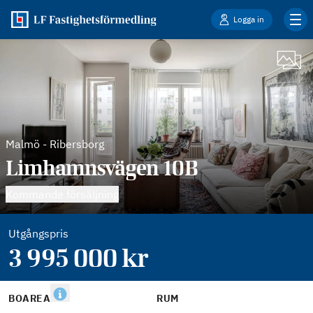
Logga in
Malmö
-
Ribersborg
Limhamnsvägen 10B
Kommande försäljning
Utgångspris
3 995 000
kr
BOAREA
RUM