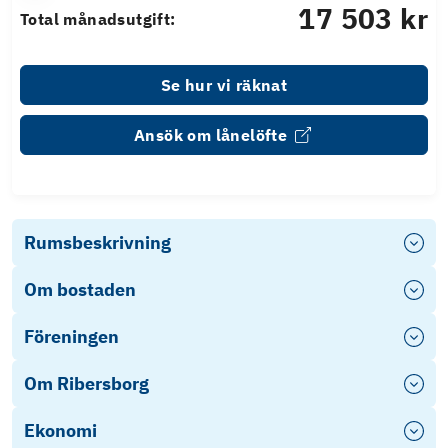
17 503 kr
Total månadsutgift:
Se hur vi räknat
Ansök om lånelöfte
Rumsbeskrivning
Om bostaden
Föreningen
Om Ribersborg
Ekonomi