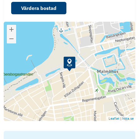
Värdera bostad
Leaflet
|
hitta.se