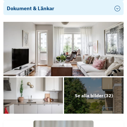
Dokument & Länkar
Energideklaration
Se alla bilder (
32
)