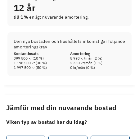
12 år
till
1 %
enligt nuvarande amortering.
Den nya bostaden och hushållets inkomst ger följande
amorteringskrav
Kontantinsats
Amortering
399 500 kr
(
10
%)
5 993 kr
/mån (
2
%)
1 198 500 kr
(
30
%)
2 330 kr
/mån (
1
%)
1 997 500 kr
(
50
%)
0 kr
/mån (
0
%)
Jämför med din nuvarande bostad
Viken typ av bostad har du idag?