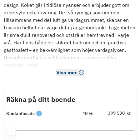
design. Köket går i tidlösa nyanser och erbjuder gott om
arbetsyta och förvaring. De två rymliga sovrummen,
tillsammans med det luftiga vardagsrummet, skapar en
trivsam helhet där varje detalj är genomtänkt. Lägenheten
är smakfullt renoverad och utstrålar hemtrevnad i varje
vrå. Här finns både ett stilrent badrum och en praktisk
gästtoalett– en bekvämlighet som höjer vardagslyxen.
Dessutom erbjuds en klädkammare som förenklar
vardagen ytterl
Visa mer
Räkna på ditt boende
kr
Kontantinsats
10 %