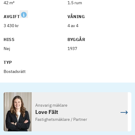
42 m²
1.5 rum
AVGIFT
VÅNING
3 430 kr
4 av 4
HISS
BYGGÅR
Nej
1937
TYP
Bostadsrätt
Ansvarig mäklare
Love Fält
Fastighetsmäklare / Partner