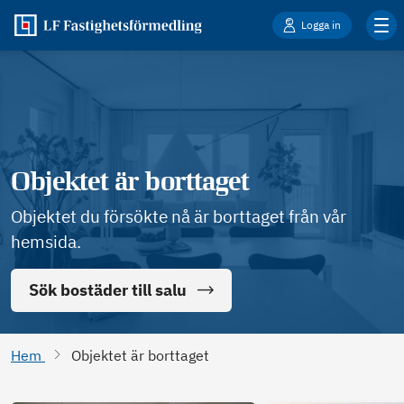
Logga in
Objektet är borttaget
Objektet du försökte nå är borttaget från vår
hemsida.
Sök bostäder till salu
Hem
Objektet är borttaget