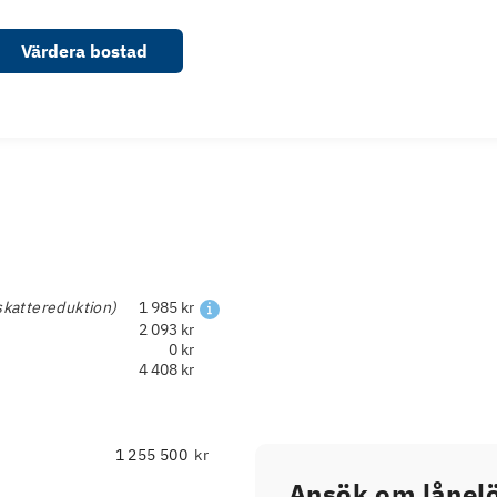
Värdera bostad
skattereduktion)
1 985 kr
2 093 kr
0 kr
4 408 kr
kr
Ansök om lånelö