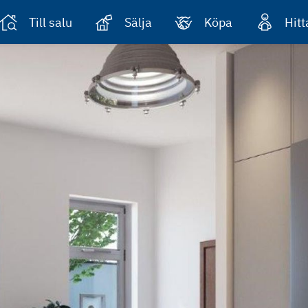
Till salu
Sälja
Köpa
Hit