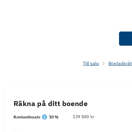
Till salu
Bostadsrät
Räkna på ditt boende
kr
Kontantinsats
10 %