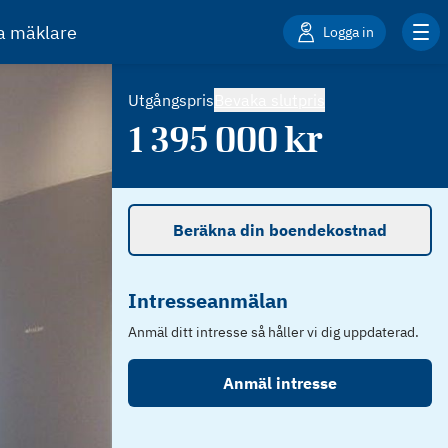
ta mäklare
Logga in
Utgångspris
Bevaka slutpris
1 395 000
kr
Beräkna din boendekostnad
Intresseanmälan
Anmäl ditt intresse så håller vi dig uppdaterad.
Anmäl intresse