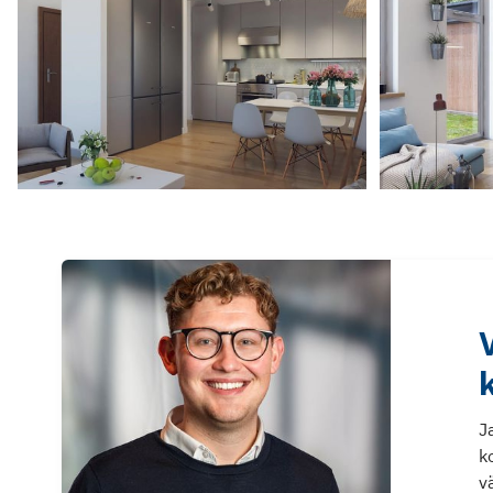
J
k
v