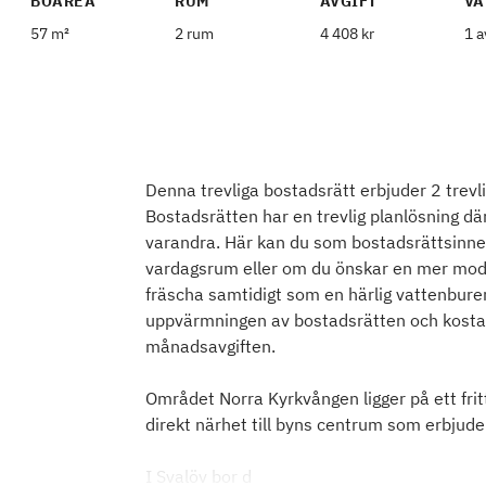
BOAREA
RUM
AVGIFT
VÅ
57 m²
2 rum
4 408 kr
1 a
Denna trevliga bostadsrätt erbjuder 2 trevli
Bostadsrätten har en trevlig planlösning där
varandra. Här kan du som bostadsrättsinneh
vardagsrum eller om du önskar en mer mode
fräscha samtidigt som en härlig vattenbur
uppvärmningen av bostadsrätten och kosta
månadsavgiften.
Området Norra Kyrkvången ligger på ett fri
direkt närhet till byns centrum som erbjude
I Svalöv bor d