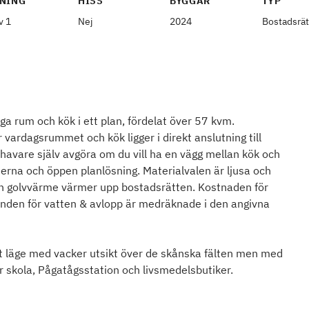
NING
HISS
BYGGÅR
TYP
v 1
Nej
2024
Bostadsrät
ga rum och kök i ett plan, fördelat över 57 kvm.
 vardagsrummet och kök ligger i direkt anslutning till
avare själv avgöra om du vill ha en vägg mellan kök och
rna och öppen planlösning. Materialvalen är ljusa och
en golvvärme värmer upp bostadsrätten. Kostnaden för
nden för vatten & avlopp är medräknade i den angivna
tt läge med vacker utsikt över de skånska fälten men med
r skola, Pågatågsstation och livsmedelsbutiker.