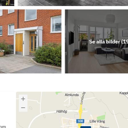
Se alla bilder (
1
som