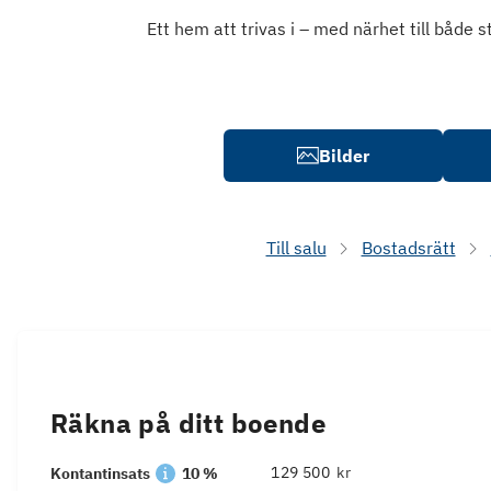
Ett hem att trivas i – med närhet till både
Bilder
Till salu
Bostadsrätt
Räkna på ditt boende
kr
Kontantinsats
10 %