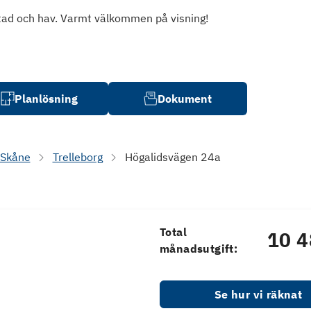
 stad och hav. Varmt välkommen på visning!
Planlösning
Dokument
Skåne
Trelleborg
Högalidsvägen 24a
Total
10 4
månadsutgift:
Se hur vi räknat