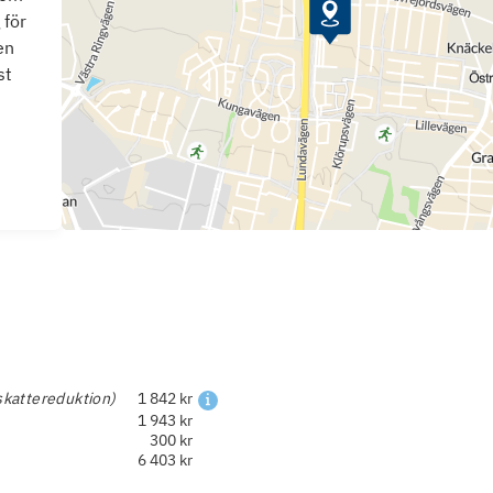
 för
en
st
skattereduktion)
1 842 kr
1 943 kr
300 kr
6 403 kr