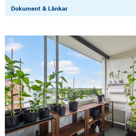
Dokument & Länkar
Frågelista Högalid
Photo
Play
Photo
Play