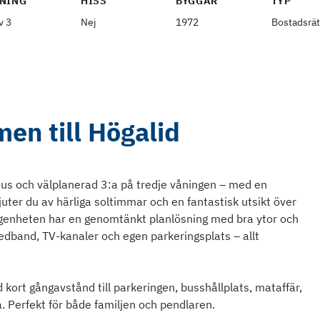
NING
HISS
BYGGÅR
TYP
v 3
Nej
1972
Bostadsrät
en till Högalid
jus och välplanerad 3:a på tredje våningen – med en
juter du av härliga soltimmar och en fantastisk utsikt över
ägenheten har en genomtänkt planlösning med bra ytor och
edband, TV-kanaler och egen parkeringsplats – allt
kort gångavstånd till parkeringen, busshållplats, mataffär,
a. Perfekt för både familjen och pendlaren.