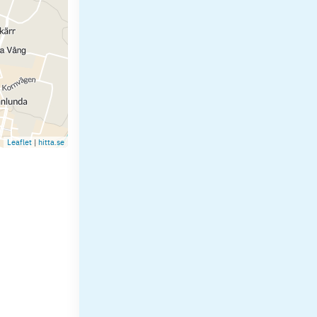
Leaflet
|
hitta.se