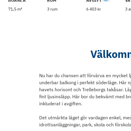
BOAREA
RUM
AVGIFT
VÅ
71,5 m²
3 rum
6 403 kr
3 a
Välkomm
Nu har du chansen att förvärva en mycket l
underbar balkong i perfekt söderläge. Här n
havets horisont och Trelleborgs takåsar. L
fint ljusinsläpp. Här bor du bekvämt med br
inkluderat i avgiften.
Det utmärkta läget gör vardagen enkel, med 
idrottsanläggningar, park, skola och förskol