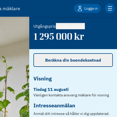
ta mäklare
Logga in
Utgångspris
Bevaka slutpris
1 295 000
kr
Beräkna din boendekostnad
Visning
Tisdag
11
augusti
Vänligen kontakta ansvarig mäklare för visning
Intresseanmälan
Anmäl ditt intresse så håller vi dig uppdaterad.