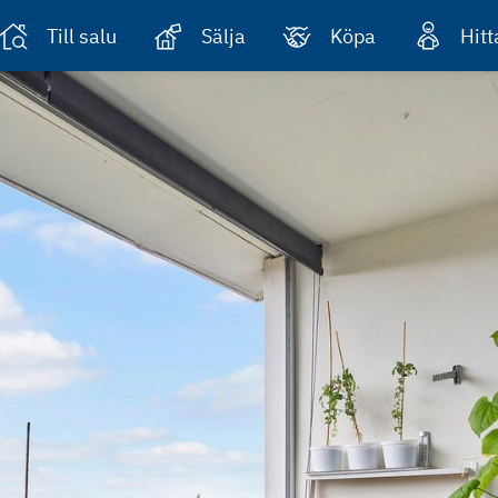
Till salu
Sälja
Köpa
Hit