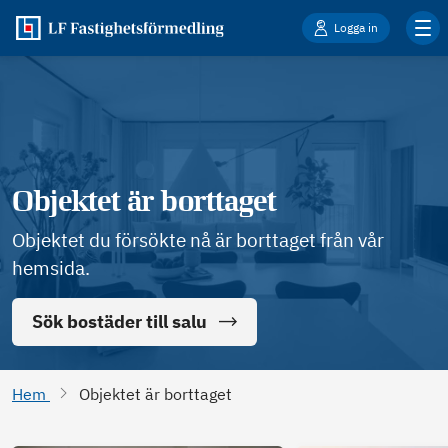
Logga in
Objektet är borttaget
Objektet du försökte nå är borttaget från vår
hemsida.
Sök bostäder till salu
Hem
Objektet är borttaget