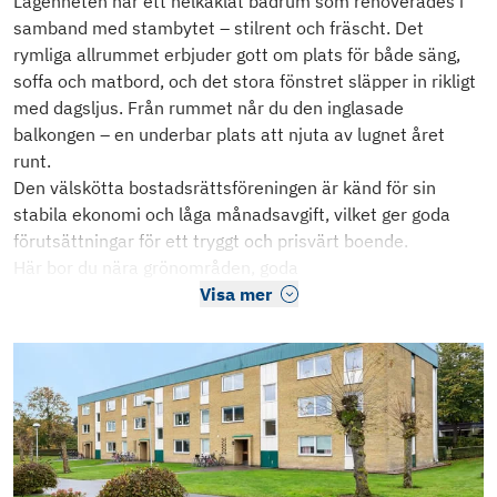
Lägenheten har ett helkaklat badrum som renoverades i
samband med stambytet – stilrent och fräscht. Det
rymliga allrummet erbjuder gott om plats för både säng,
soffa och matbord, och det stora fönstret släpper in rikligt
med dagsljus. Från rummet når du den inglasade
balkongen – en underbar plats att njuta av lugnet året
runt.
Den välskötta bostadsrättsföreningen är känd för sin
stabila ekonomi och låga månadsavgift, vilket ger goda
förutsättningar för ett tryggt och prisvärt boende.
Här bor du nära grönområden, goda
Visa mer