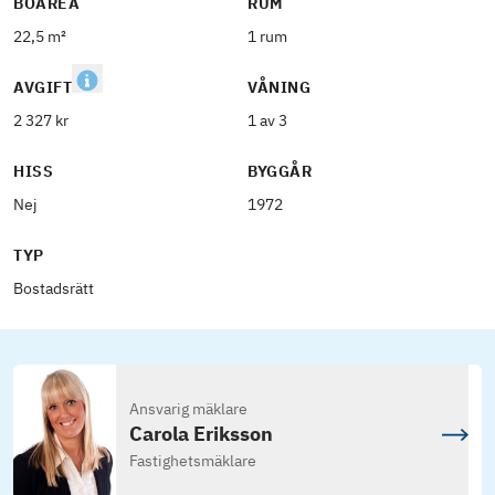
BOAREA
RUM
22,5 m²
1 rum
AVGIFT
VÅNING
2 327 kr
1 av 3
HISS
BYGGÅR
Nej
1972
TYP
Bostadsrätt
Ansvarig mäklare
Carola Eriksson
Fastighetsmäklare