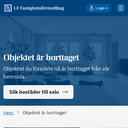
Logga in
Objektet är borttaget
Objektet du försökte nå är borttaget från vår
hemsida.
Sök bostäder till salu
Hem
Objektet är borttaget