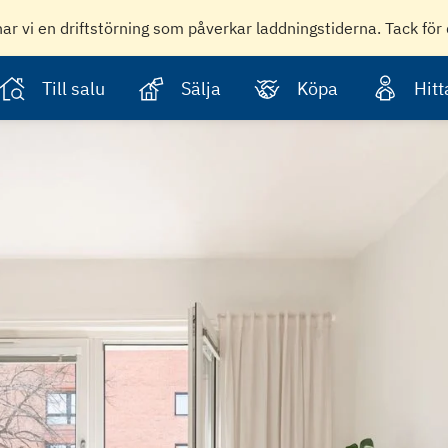
har vi en driftstörning som påverkar laddningstiderna. Tack för 
Till salu
Sälja
Köpa
Hit