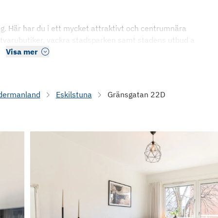
ng. Här har du i ett mycket attraktivt och centrumnära
atvarubutiker, vackra stadsparken samt stadens utbud a
Visa mer
dermanland
Eskilstuna
Gränsgatan 22D