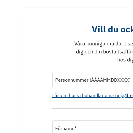
Vill du o
Våra kunniga mäklare ser 
dig och din bostadsaffä
hos dig
Personnummer (ÅÅÅÅMMDDXXXX)
Läs om hur vi behandlar dina uppgifte
Förnamn*