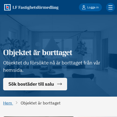
Logga in
Objektet är borttaget
Objektet du försökte nå är borttaget från vår
hemsida.
Sök bostäder till salu
Hem
Objektet är borttaget