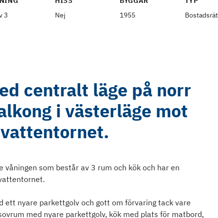
NING
HISS
BYGGÅR
TYP
v 3
Nej
1955
Bostadsrät
d centralt läge på norr
Balkong i västerläge mot
vattentornet.
je våningen som består av 3 rum och kök och har en
vattentornet.
 ett nyare parkettgolv och gott om förvaring tack vare
a sovrum med nyare parkettgolv, kök med plats för matbord,