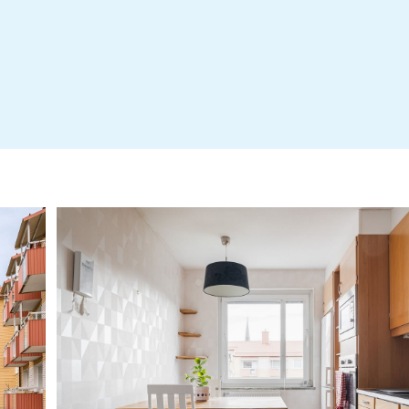
20230530 Stadgar Asken