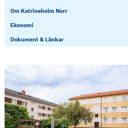
Om Katrineholm Norr
Ekonomi
Dokument & Länkar
Energideklaration Kyrkogatan 9
Årsredovisning Brf Asken 2025