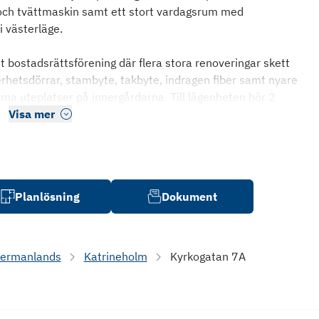
och tvättmaskin samt ett stort vardagsrum med
i västerläge.
tt bostadsrättsförening där flera stora renoveringar skett
erhetsdörrar, stambyte, takbyte, indragen fiber samt nyare
ma uteplatser på innergårdarna. Till lägenheten hör 2
Visa mer
Planlösning
Dokument
ermanlands
Katrineholm
Kyrkogatan 7A