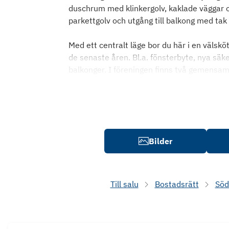
duschrum med klinkergolv, kaklade väggar 
parkettgolv och utgång till balkong med tak 
Med ett centralt läge bor du här i en välskö
de senaste åren. Bl.a. fönsterbyte, nya säk
balkonger. I föreningen finns två gemensam
Bilder
Till salu
Bostadsrätt
Söd