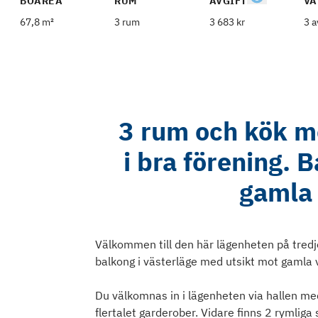
BOAREA
RUM
AVGIFT
VÅ
67,8 m²
3 rum
3 683 kr
3 a
3 rum och kök me
i bra förening. 
gamla 
Välkommen till den här lägenheten på tred
balkong i västerläge med utsikt mot gamla 
Du välkomnas in i lägenheten via hallen med
flertalet garderober. Vidare finns 2 rymlig