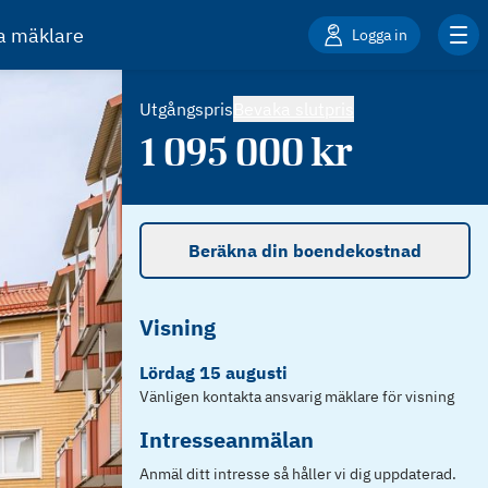
ta mäklare
Logga in
Utgångspris
Bevaka slutpris
1 095 000
kr
Beräkna din boendekostnad
Visning
Lördag
15
augusti
Vänligen kontakta ansvarig mäklare för visning
Intresseanmälan
Anmäl ditt intresse så håller vi dig uppdaterad.