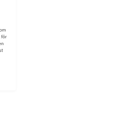
som
 för
en
st