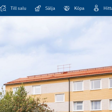
Till salu
Sälja
Köpa
Hit