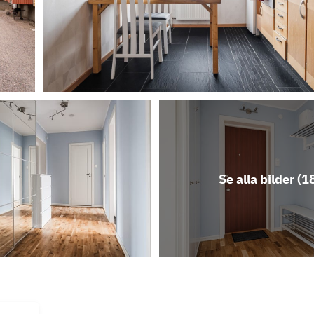
Se alla bilder (
1