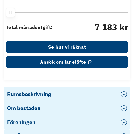
7 183 kr
Total månadsutgift:
Se hur vi räknat
Ansök om lånelöfte
Rumsbeskrivning
Om bostaden
Föreningen