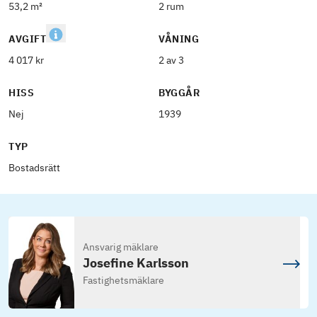
53,2 m²
2 rum
AVGIFT
VÅNING
4 017 kr
2 av 3
HISS
BYGGÅR
Nej
1939
TYP
Bostadsrätt
Ansvarig mäklare
Josefine Karlsson
Fastighetsmäklare