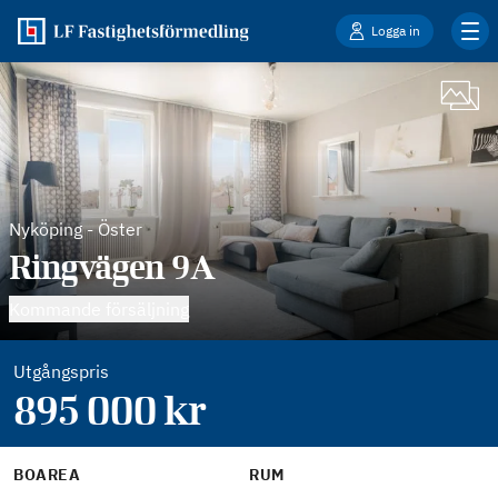
Logga in
Nyköping
-
Öster
Ringvägen 9A
Kommande försäljning
Utgångspris
895 000
kr
BOAREA
RUM