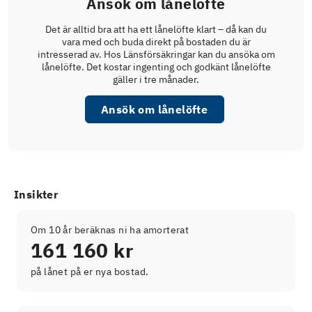
Ansök om lånelöfte
Det är alltid bra att ha ett lånelöfte klart – då kan du
vara med och buda direkt på bostaden du är
intresserad av. Hos Länsförsäkringar kan du ansöka om
lånelöfte. Det kostar ingenting och godkänt lånelöfte
gäller i tre månader.
Ansök om lånelöfte
Insikter
Om 10 år beräknas ni ha amorterat
161 160 kr
på lånet på er nya bostad.