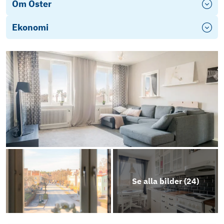
Om Öster
Ekonomi
Se alla bilder (
24
)