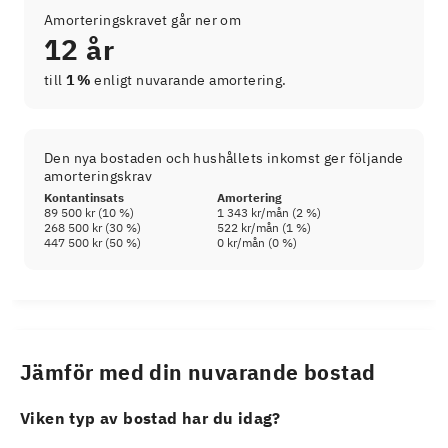
Amorteringskravet går ner om
12 år
till
1 %
enligt nuvarande amortering.
Den nya bostaden och hushållets inkomst ger följande
amorteringskrav
Kontantinsats
Amortering
89 500 kr
(
10
%)
1 343 kr
/mån (
2
%)
268 500 kr
(
30
%)
522 kr
/mån (
1
%)
447 500 kr
(
50
%)
0 kr
/mån (
0
%)
Jämför med din nuvarande bostad
Viken typ av bostad har du idag?