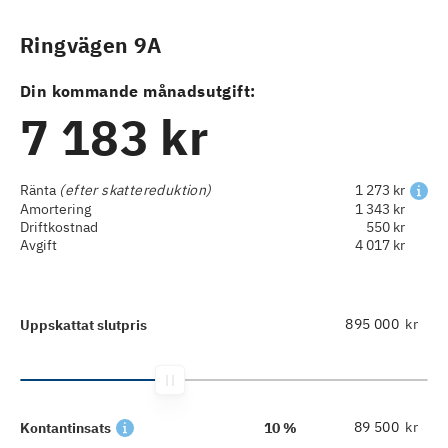
Ringvägen 9A
Din kommande månadsutgift:
7 183 kr
Ränta
(efter skattereduktion)
1 273 kr
Amortering
1 343 kr
Driftkostnad
550 kr
Avgift
4 017 kr
kr
Uppskattat slutpris
kr
Kontantinsats
10 %