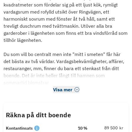
kvadratmeter som fördelar sig på ett ljust kök, rymligt
vardagsrum med rofylld utsikt över Ringvägen, ett
harmoniskt sovrum med fönster åt två håll, samt ett
trevligt duschrum med tvättmaskin. Utöver alla bra
garderober i lägenheten som finns ett bra vindsförråd som
tillhör lägenheten.
Du som vill bo centralt men inte "mitt i smeten" får här
det bästa av två världar. Vardagsbekvämligheter, affärer,
restauranger, mm, finner du bara ett stenkast från ditt
boende. Det är inte heller långt till hamnen som
sommartid blomstrar
Visa mer
Räkna på ditt boende
kr
Kontantinsats
10 %