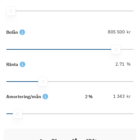
kr
Bolån
%
Ränta
kr
Amortering/mån
2 %