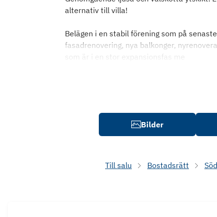
alternativ till villa!
Belägen i en stabil förening som på senaste
fasadrenovering, nya balkonger, nyrenoverad
som är i en stor expansionsfas me
Bilder
Till salu
Bostadsrätt
Sö