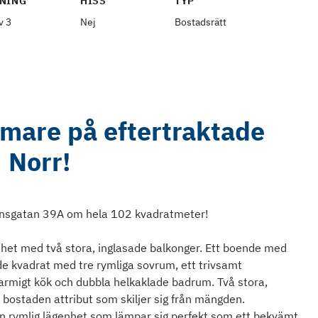
NING
HISS
TYP
v 3
Nej
Bostadsrätt
mare på eftertraktade
Norr!
änsgatan 39A om hela 102 kvadratmeter!
et med två stora, inglasade balkonger. Ett boende med
de kvadrat med tre rymliga sovrum, ett trivsamt
armigt kök och dubbla helkaklade badrum. Två stora,
 bostaden attribut som skiljer sig från mängden.
En rymlig lägenhet som lämpar sig perfekt som ett bekvämt