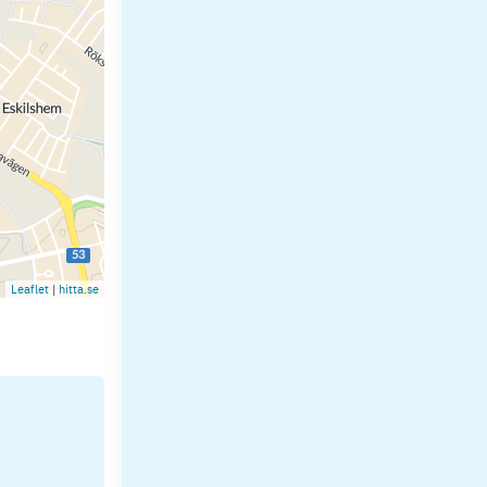
Leaflet
|
hitta.se