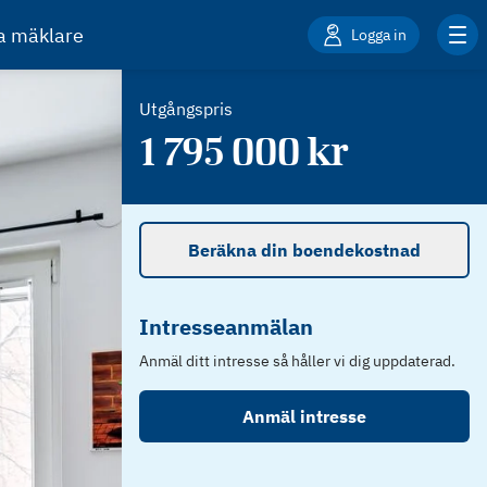
ta mäklare
Logga in
Utgångspris
1 795 000
kr
Beräkna din boendekostnad
Intresseanmälan
Anmäl ditt intresse så håller vi dig uppdaterad.
Anmäl intresse