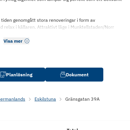
 tiden genomgått stora renoveringar i form av
 relax i källaren. Attraktivt läge i Munktellstaden/Norr
Visa mer
Planlösning
Dokument
dermanlands
Eskilstuna
Gränsgatan 39A