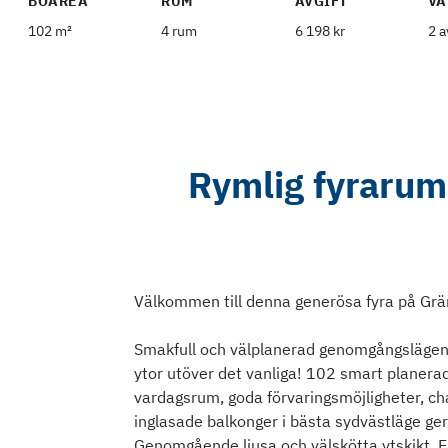
BOAREA
RUM
AVGIFT
VÅ
102 m²
4 rum
6 198 kr
2 a
Rymlig fyrarum
Välkommen till denna generösa fyra på Gr
Smakfull och välplanerad genomgångslägenh
ytor utöver det vanliga! 102 smart planera
vardagsrum, goda förvaringsmöjligheter, ch
inglasade balkonger i bästa sydvästläge ger
Genomgående ljusa och välskötta ytskikt. 