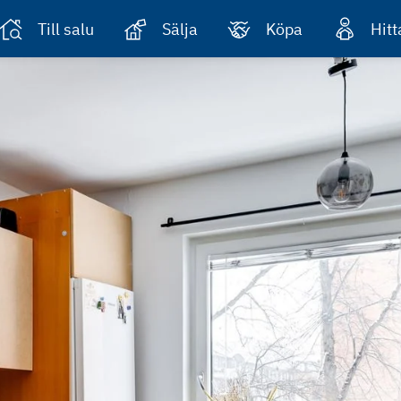
Till salu
Sälja
Köpa
Hit