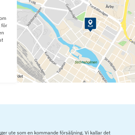
som
 för
en
st
ger ute som en kommande försäljning. Vi kallar det