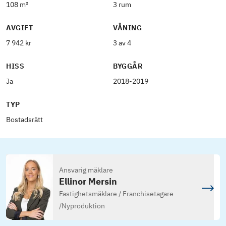
108 m²
3 rum
AVGIFT
VÅNING
7 942 kr
3 av 4
HISS
BYGGÅR
Ja
2018-2019
TYP
Bostadsrätt
Ansvarig mäklare
Ellinor Mersin
Fastighetsmäklare / Franchisetagare
/
Nyproduktion