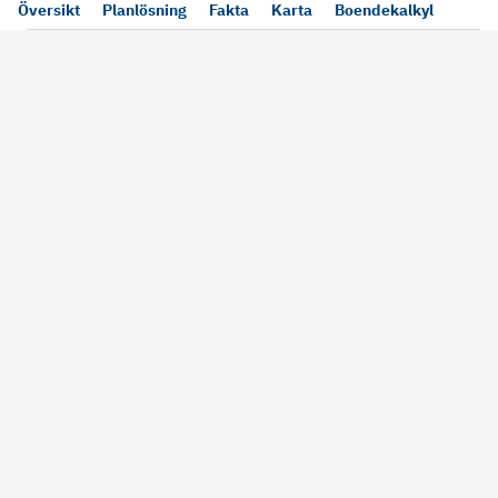
Översikt
Planlösning
Fakta
Karta
Boendekalkyl
Läs mer
Bra att tänka på vid köp
Sälj din bosta
Köper du bostad via oss kan vi
Att sälja sin bostad
alltid garantera dig säkra rutiner
största affärer. Me