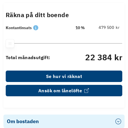
Räkna på ditt boende
kr
Kontantinsats
10 %
22 384 kr
Total månadsutgift:
Se hur vi räknat
Ansök om lånelöfte
Om bostaden