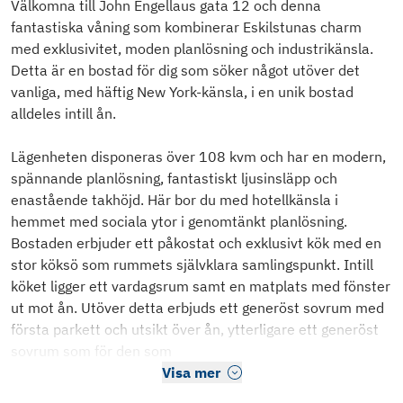
Välkomna till John Engellaus gata 12 och denna
fantastiska våning som kombinerar Eskilstunas charm
med exklusivitet, moden planlösning och industrikänsla.
Detta är en bostad för dig som söker något utöver det
vanliga, med häftig New York-känsla, i en unik bostad
alldeles intill ån.
Lägenheten disponeras över 108 kvm och har en modern,
spännande planlösning, fantastiskt ljusinsläpp och
enastående takhöjd. Här bor du med hotellkänsla i
hemmet med sociala ytor i genomtänkt planlösning.
Bostaden erbjuder ett påkostat och exklusivt kök med en
stor köksö som rummets självklara samlingspunkt. Intill
köket ligger ett vardagsrum samt en matplats med fönster
ut mot ån. Utöver detta erbjuds ett generöst sovrum med
första parkett och utsikt över ån, ytterligare ett generöst
sovrum som för den som
Visa mer