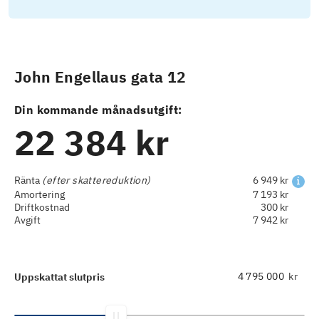
John Engellaus gata 12
Din kommande månadsutgift:
22 384 kr
Ränta
(efter skattereduktion)
6 949 kr
Amortering
7 193 kr
Driftkostnad
300 kr
Avgift
7 942 kr
kr
Uppskattat slutpris