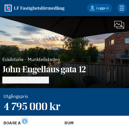
Logga in
Eskilstuna
-
Munktellstaden
John Engellaus gata 12
Kommande försäljning
Utgångspris
4 795 000
kr
BOAREA
RUM