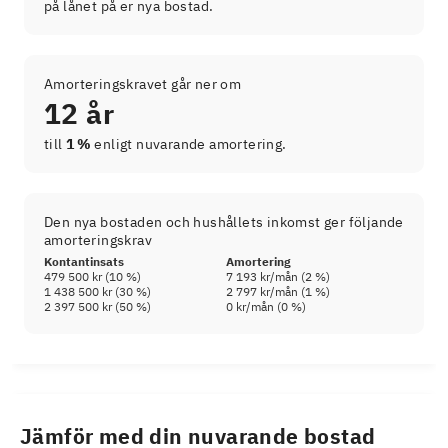
på lånet på er nya bostad.
Amorteringskravet går ner om
12 år
till
1 %
enligt nuvarande amortering.
Den nya bostaden och hushållets inkomst ger följande
amorteringskrav
Kontantinsats
Amortering
479 500 kr
(
10
%)
7 193 kr
/mån (
2
%)
1 438 500 kr
(
30
%)
2 797 kr
/mån (
1
%)
2 397 500 kr
(
50
%)
0 kr
/mån (
0
%)
Jämför med din nuvarande bostad