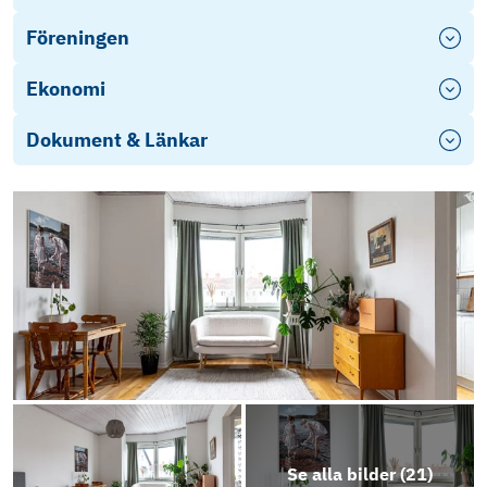
Föreningen
Ekonomi
Dokument & Länkar
fef7c794-0024-4047-8aaf-
20ba9129047f_Brf
Objektsbeskrivning
Se alla bilder (
21
)