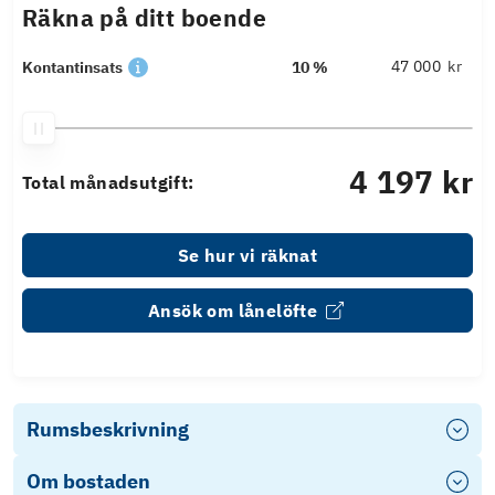
Räkna på ditt boende
kr
Kontantinsats
10 %
4 197 kr
Total månadsutgift:
Se hur vi räknat
Ansök om lånelöfte
Rumsbeskrivning
Om bostaden