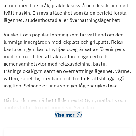
allrum med burspråk, praktisk kokvrå och duschrum med
tvättmaskin. En mysig lägenhet som är en perfekt första
lägenhet, studentbostad eller övernattningslägenhet!
Välskött och populär förening som tar väl hand om den
lummiga innergården med lekplats och grillplats. Relax,
bastu och gym kan utnyttjas obegränsat av föreningens
medlemmar. I den attraktiva föreningen erbjuds
gemensamhetsytor med relaxavdelning, bastu,
träningslokal/gym samt en övernattningslägenhet. Värme,
vatten, kabel-TV, bredband och bostadsrättstillägg ingår i
avgiften. Solpaneler finns som ger låg energikostnad.
Här bor du med närhet till de mesta! Gym, matbutik och
apotek hittar du runt hörnet vid Sveaplan
Visa mer