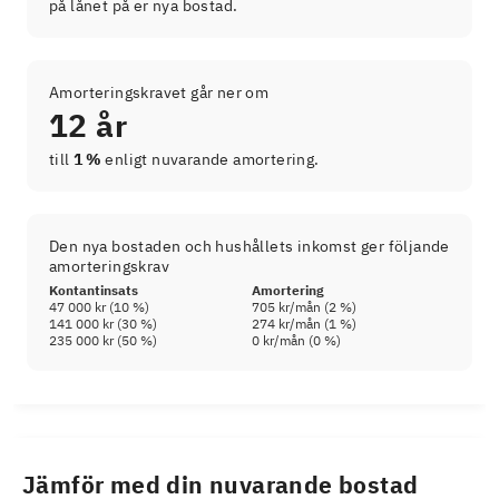
på lånet på er nya bostad.
Amorteringskravet går ner om
12 år
till
1 %
enligt nuvarande amortering.
Den nya bostaden och hushållets inkomst ger följande
amorteringskrav
Kontantinsats
Amortering
47 000 kr
(
10
%)
705 kr
/mån (
2
%)
141 000 kr
(
30
%)
274 kr
/mån (
1
%)
235 000 kr
(
50
%)
0 kr
/mån (
0
%)
Jämför med din nuvarande bostad