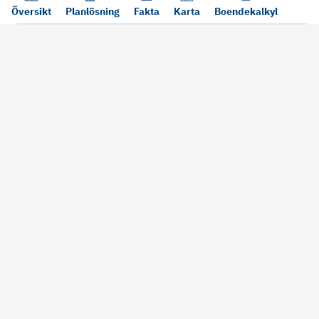
Översikt
Planlösning
Fakta
Karta
Boendekalkyl
Läs mer
Bra att tänka på vid köp
Sälj din bosta
Köper du bostad via oss kan vi
Att sälja sin bostad
alltid garantera dig säkra rutiner
största affärer. Me