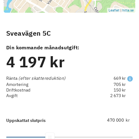
Leaflet
|
hitta.se
Sveavägen 5C
Din kommande månadsutgift:
4 197 kr
Ränta
(efter skattereduktion)
669 kr
Amortering
705 kr
Driftkostnad
150 kr
Avgift
2 673 kr
kr
Uppskattat slutpris