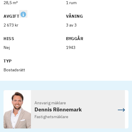
28,5 m²
1 rum
AVGIFT
VÅNING
2 673 kr
3 av 3
HISS
BYGGÅR
Nej
1943
TYP
Bostadsrätt
Ansvarig mäklare
Dennis Rönnemark
Fastighetsmäklare