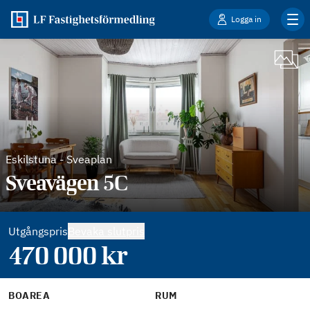
Logga in
Eskilstuna
-
Sveaplan
Sveavägen 5C
Utgångspris
Bevaka slutpris
470 000
kr
BOAREA
RUM