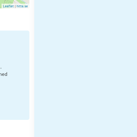
Leaflet
|
hitta.se
.
 med