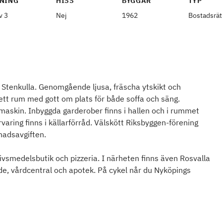
NING
HISS
BYGGÅR
TYP
v 3
Nej
1962
Bostadsrät
i Stenkulla. Genomgående ljusa, fräscha ytskikt och
tt rum med gott om plats för både soffa och säng.
askin. Inbyggda garderober finns i hallen och i rummet
varing finns i källarförråd. Välskött Riksbyggen-förening
nadsavgiften.
ivsmedelsbutik och pizzeria. I närheten finns även Rosvalla
e, vårdcentral och apotek. På cykel når du Nyköpings