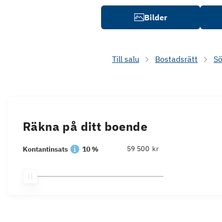
Bilder
Till salu
Bostadsrätt
S
Räkna på ditt boende
kr
Kontantinsats
10 %