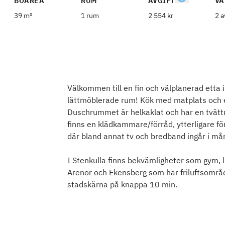
BOAREA
RUM
AVGIFT
VÅ
39 m²
1 rum
2 554 kr
2 a
Välkommen till en fin och välplanerad etta 
lättmöblerade rum! Kök med matplats och e
Duschrummet är helkaklat och har en tvättm
finns en klädkammare/förråd, ytterligare för
där bland annat tv och bredband ingår i må
I Stenkulla finns bekvämligheter som gym, l
Arenor och Ekensberg som har friluftsområd
stadskärna på knappa 10 min.