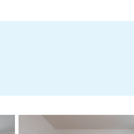
Stadgar
ED, Jupiterv. 17