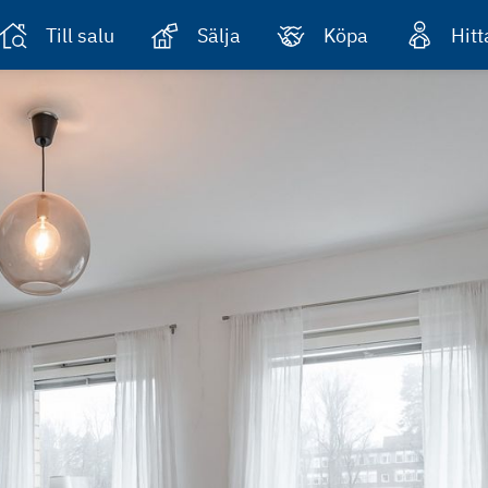
Till salu
Sälja
Köpa
Hit