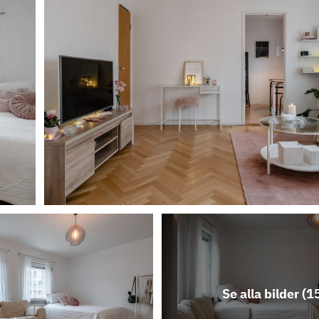
Energideklaration Jupitervägen 15
Se alla bilder (
1