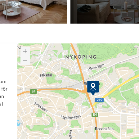
som
 för
en
st