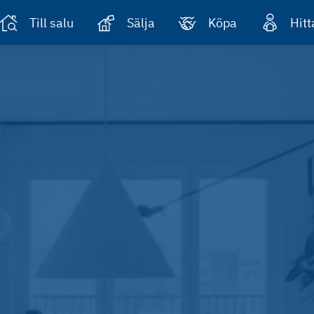
Till salu
Sälja
Köpa
Hit