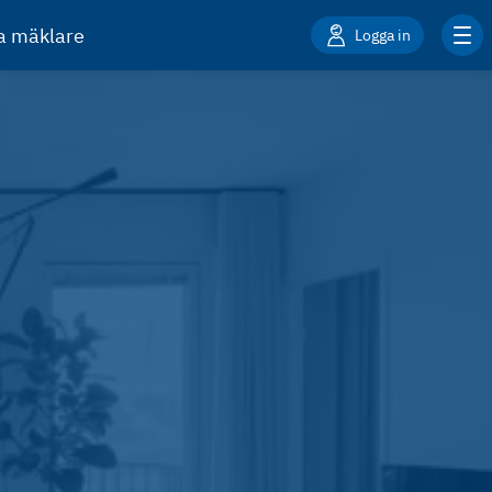
ta mäklare
Logga in