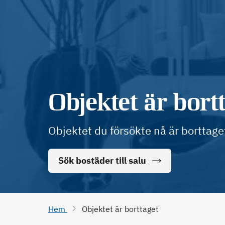
Objektet är bort
Objektet du försökte nå är borttage
Sök bostäder till salu
Hem
Objektet är borttaget