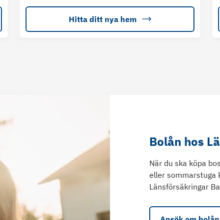
Hitta ditt nya hem
Bolån hos L
När du ska köpa bos
eller sommarstuga 
Länsförsäkringar Ba
Ansök om bolån