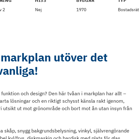
NING
HISS
BYGGÅR
TYP
v 2
Nej
1970
Bostadsrät
 markplan utöver det
vanliga!
 funktion och design? Den här tvåan i markplan har allt –
rta lösningar och en riktigt schysst känsla rakt igenom,
 utsikt ut mot grönområde och bort mot ån utan insyn från
 skåp, snygg bakgrundsbelysning, vinkyl, självrengörande
bel kyl/frys, diskmaskin och bardisk med plats för glas