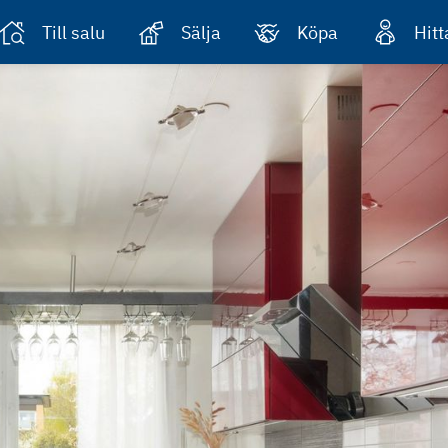
Till salu
Sälja
Köpa
Hit