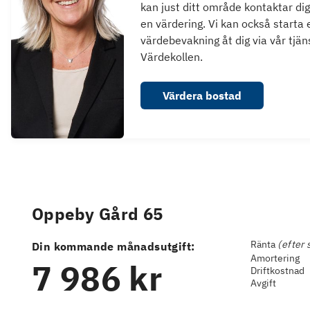
kan just ditt område kontaktar dig
en värdering. Vi kan också starta 
värdebevakning åt dig via vår tjän
Värdekollen.
Värdera bostad
Oppeby Gård 65
Ränta
(efter 
Din kommande månadsutgift:
Amortering
7 986 kr
Driftkostnad
Avgift