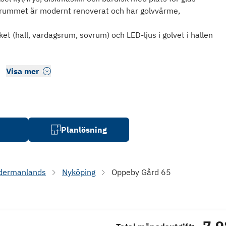
adrummet är modernt renoverat och har golvvärme,
aket (hall, vardagsrum, sovrum) och LED-ljus i golvet i hallen
Visa mer
Planlösning
dermanlands
Nyköping
Oppeby Gård 65