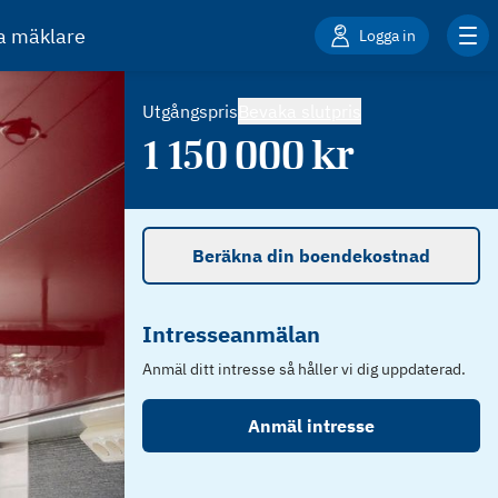
ta mäklare
Logga in
Utgångspris
Bevaka slutpris
1 150 000
kr
Beräkna din boendekostnad
Intresseanmälan
Anmäl ditt intresse så håller vi dig uppdaterad.
Anmäl intresse