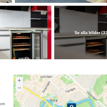
Se alla bilder (
3
som