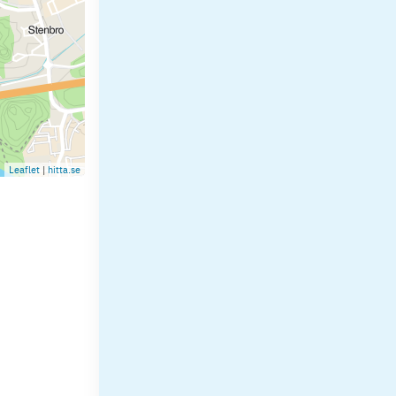
Leaflet
|
hitta.se