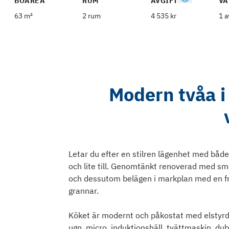
BOAREA
RUM
AVGIFT
VÅ
63 m²
2 rum
4 535 kr
1 a
Modern tvåa i
Letar du efter en stilren lägenhet med både
och lite till. Genomtänkt renoverad med sma
och dessutom belägen i markplan med en fri
grannar.
Köket är modernt och påkostat med elstyrda
ugn, micro, induktionshäll, tvättmaskin, dub