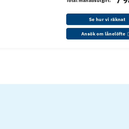
7 9
Total månadsutgift:
Se hur vi räknat
Ansök om lånelöfte