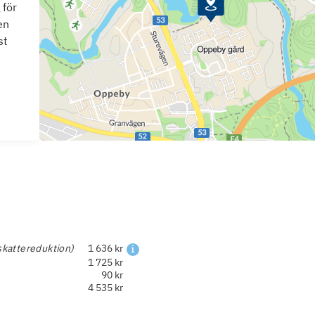
 för
en
st
skattereduktion)
1 636 kr
1 725 kr
90 kr
4 535 kr