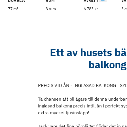
BOAREA
RUM
AVGIFT
VÅ
77 m²
3 rum
6 783 kr
3 a
Ett av husets b
balkong
PRECIS VID ÅN - INGLASAD BALKONG I S
Ta chansen att bli ägare till denna underba
inglasad balkong precis intill ån i perfekt 
extra mycket ljusinsläpp!
Tack vare det fina hörnläget flödar det in n