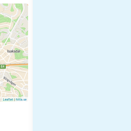
Leaflet
|
hitta.se