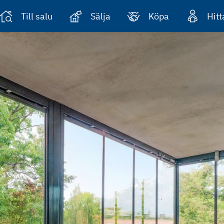
Till salu
Sälja
Köpa
Hit