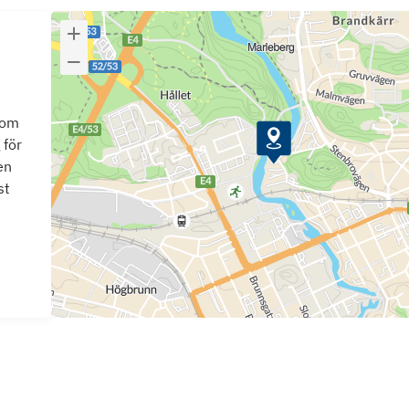
som
 för
en
st