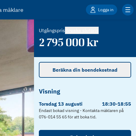
ta mäklare
Logga in
Utgångspris
Bevaka slutpris
2 795 000
kr
Beräkna din boendekostnad
Visning
Torsdag
13
augusti
18:30
-
18:55
Endast bokad visning - Kontakta mäklaren på
076-014 55 65 för att boka tid.