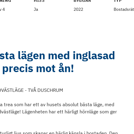
NING
HISS
BYGGÅR
TYP
v 4
Ja
2022
Bostadsrät
ästa lägen med inglasad
 precis mot ån!
YDVÄSTLÄGE - TVÅ DUSCHRUM
ra trea som har ett av husets absolut bästa läge, med
sydvästläge! Lägenheten har ett härligt hörnläge som ger
aturligt ljus som skapar en härlig känsla i bostaden. Den