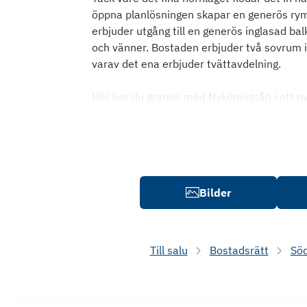
öppna planlösningen skapar en generös rymd
erbjuder utgång till en generös inglasad ba
och vänner. Bostaden erbjuder två sovrum i
varav det ena erbjuder tvättavdelning.
Här bor du granne med Nyköpingsån i ett n
Bilder
Till salu
Bostadsrätt
Sö