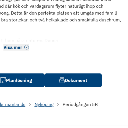
 där kök och vardagsrum flyter naturligt ihop och
lkong. Detta är den perfekta platsen att umgås med familj
 bra storlekar, och två helkaklade och smakfulla duschrum,
ytt hem nära naturen. Denna
Visa mer
Planlösning
Dokument
dermanlands
Nyköping
Periodgången 5B