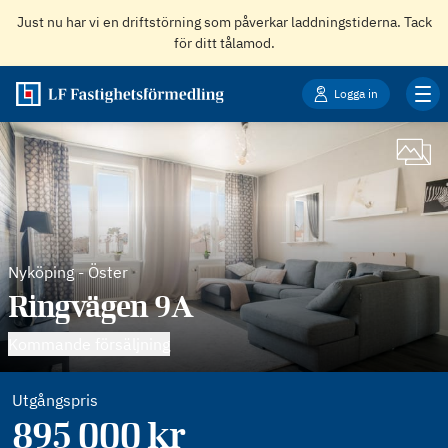
Just nu har vi en driftstörning som påverkar laddningstiderna. Tack
för ditt tålamod.
Logga in
Nyköping
-
Öster
Ringvägen 9A
Kommande försäljning
Utgångspris
895 000
kr