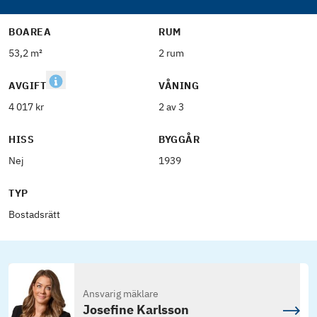
BOAREA
RUM
53,2 m²
2 rum
AVGIFT
VÅNING
4 017 kr
2 av 3
HISS
BYGGÅR
Nej
1939
TYP
Bostadsrätt
Ansvarig mäklare
Josefine Karlsson