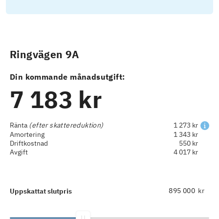
Ringvägen 9A
Din kommande månadsutgift:
7 183 kr
Ränta
(efter skattereduktion)
1 273 kr
Amortering
1 343 kr
Driftkostnad
550 kr
Avgift
4 017 kr
kr
Uppskattat slutpris