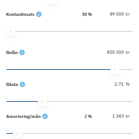
kr
Kontantinsats
10 %
kr
Bolån
%
Ränta
kr
Amortering/mån
2 %