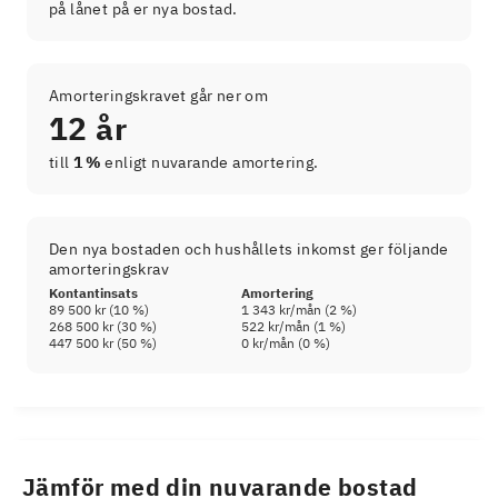
på lånet på er nya bostad.
Amorteringskravet går ner om
12 år
till
1 %
enligt nuvarande amortering.
Den nya bostaden och hushållets inkomst ger följande
amorteringskrav
Kontantinsats
Amortering
89 500 kr
(
10
%)
1 343 kr
/mån (
2
%)
268 500 kr
(
30
%)
522 kr
/mån (
1
%)
447 500 kr
(
50
%)
0 kr
/mån (
0
%)
Jämför med din nuvarande bostad