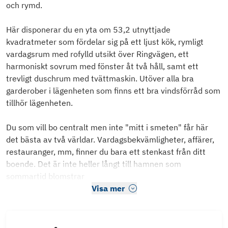
och rymd.
Här disponerar du en yta om 53,2 utnyttjade
kvadratmeter som fördelar sig på ett ljust kök, rymligt
vardagsrum med rofylld utsikt över Ringvägen, ett
harmoniskt sovrum med fönster åt två håll, samt ett
trevligt duschrum med tvättmaskin. Utöver alla bra
garderober i lägenheten som finns ett bra vindsförråd som
tillhör lägenheten.
Du som vill bo centralt men inte "mitt i smeten" får här
det bästa av två världar. Vardagsbekvämligheter, affärer,
restauranger, mm, finner du bara ett stenkast från ditt
boende. Det är inte heller långt till hamnen som
sommartid blomstrar
Visa mer