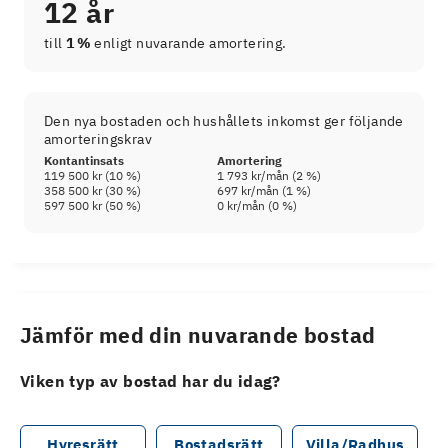
12 år
till
1 %
enligt nuvarande amortering.
Den nya bostaden och hushållets inkomst ger följande
amorteringskrav
Kontantinsats
Amortering
119 500 kr
(
10
%)
1 793 kr
/mån (
2
%)
358 500 kr
(
30
%)
697 kr
/mån (
1
%)
597 500 kr
(
50
%)
0 kr
/mån (
0
%)
Jämför med din nuvarande bostad
Viken typ av bostad har du idag?
Hyresrätt
Bostadsrätt
Villa/Radhus