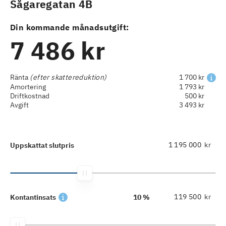
Sågaregatan 4B
Din kommande månadsutgift:
7 486 kr
Ränta
(efter skattereduktion)
1 700 kr
Amortering
1 793 kr
Driftkostnad
500 kr
Avgift
3 493 kr
kr
Uppskattat slutpris
kr
Kontantinsats
10 %