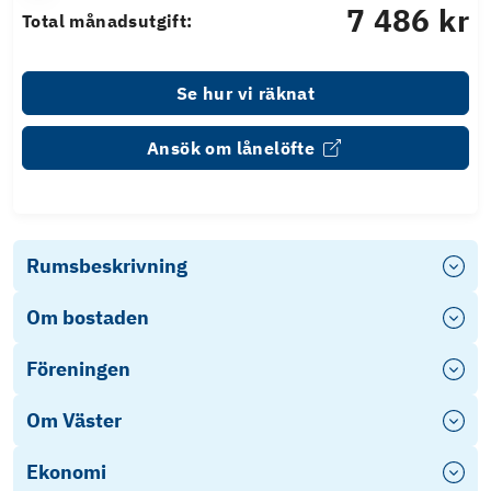
7 486 kr
Total månadsutgift:
Se hur vi räknat
Ansök om lånelöfte
Rumsbeskrivning
Om bostaden
Föreningen
Om Väster
Ekonomi