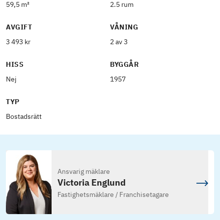
59,5 m²
2.5 rum
AVGIFT
VÅNING
3 493 kr
2 av 3
HISS
BYGGÅR
Nej
1957
TYP
Bostadsrätt
Ansvarig mäklare
Victoria Englund
Fastighetsmäklare / Franchisetagare