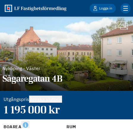
Logga in
Nyköping
-
Väster
Sågaregatan 4B
Utgångspris
Bevaka slutpris
1 195 000
kr
BOAREA
RUM