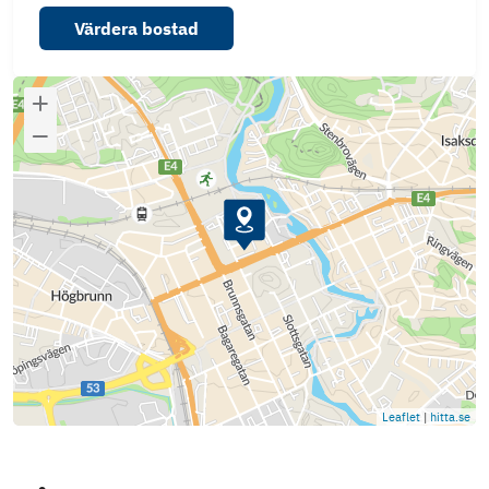
Värdera bostad
Leaflet
|
hitta.se