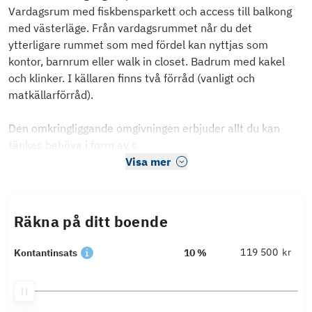
Vardagsrum med fiskbensparkett och access till balkong
med västerläge. Från vardagsrummet når du det
ytterligare rummet som med fördel kan nyttjas som
kontor, barnrum eller walk in closet. Badrum med kakel
och klinker. I källaren finns två förråd (vanligt och
matkällarförråd).
Den omkringliggande omgivningen erbjuder allt du kan
tänkas behöva i form av s
Visa mer
Räkna på ditt boende
kr
Kontantinsats
10 %