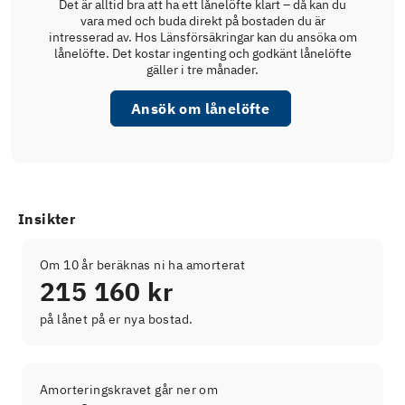
Det är alltid bra att ha ett lånelöfte klart – då kan du
vara med och buda direkt på bostaden du är
intresserad av. Hos Länsförsäkringar kan du ansöka om
lånelöfte. Det kostar ingenting och godkänt lånelöfte
gäller i tre månader.
Ansök om lånelöfte
Insikter
Om 10 år beräknas ni ha amorterat
215 160 kr
på lånet på er nya bostad.
Amorteringskravet går ner om