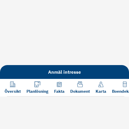
Anmäl intresse
Översikt
Planlösning
Fakta
Dokument
Karta
Boendek