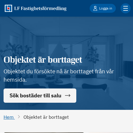
Logga in
Objektet är borttaget
Objektet du försökte nå är borttaget från vår
hemsida.
Sök bostäder till salu
Hem
Objektet är borttaget