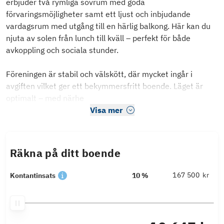
erbjuder två rymliga sovrum med goda
förvaringsmöjligheter samt ett ljust och inbjudande
vardagsrum med utgång till en härlig balkong. Här kan du
njuta av solen från lunch till kväll – perfekt för både
avkoppling och sociala stunder.
Föreningen är stabil och välskött, där mycket ingår i
avgiften vilket ger ett bekymmersfritt boende. Läget är
optimalt – med närhe
Visa mer
Räkna på ditt boende
kr
Kontantinsats
10 %