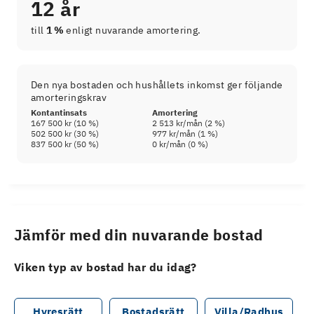
12 år
till
1 %
enligt nuvarande amortering.
Den nya bostaden och hushållets inkomst ger följande
amorteringskrav
Kontantinsats
Amortering
167 500 kr
(
10
%)
2 513 kr
/mån (
2
%)
502 500 kr
(
30
%)
977 kr
/mån (
1
%)
837 500 kr
(
50
%)
0 kr
/mån (
0
%)
Jämför med din nuvarande bostad
Viken typ av bostad har du idag?
Hyresrätt
Bostadsrätt
Villa/Radhus