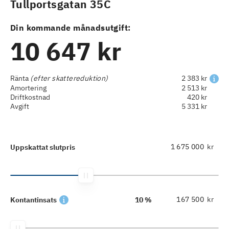
Tullportsgatan 35C
Din kommande månadsutgift:
10 647 kr
Ränta
(efter skattereduktion)
2 383 kr
Amortering
2 513 kr
Driftkostnad
420 kr
Avgift
5 331 kr
kr
Uppskattat slutpris
kr
Kontantinsats
10 %