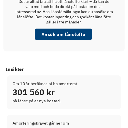
Det är alltid bra att ha ett lånelöfte klart – då kan du
vara med och buda direkt på bostaden du är
intresserad av. Hos Länsförsäkringar kan du ansöka om
lånelöfte. Det kostar ingenting och godkänt lånelöfte
gäller i tre månader.
Ansök om lånelöfte
Insikter
Om 10 år beräknas ni ha amorterat
301 560 kr
på lånet på er nya bostad.
Amorteringskravet går ner om