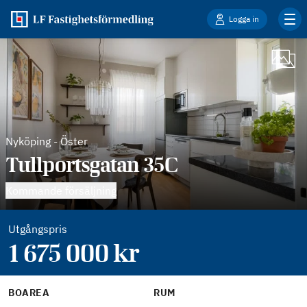
Logga in
Nyköping
-
Öster
Tullportsgatan 35C
Kommande försäljning
Utgångspris
1 675 000
kr
BOAREA
RUM