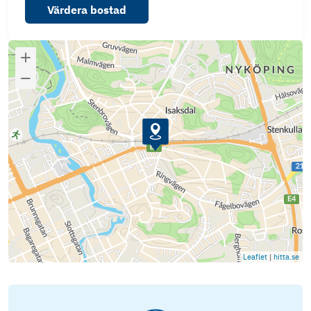
Värdera bostad
Leaflet
|
hitta.se