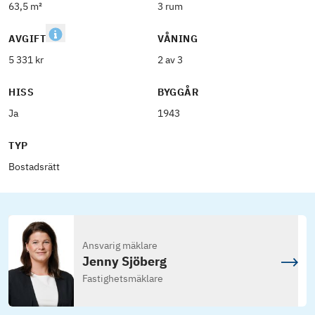
63,5 m²
3 rum
AVGIFT
VÅNING
5 331 kr
2 av 3
HISS
BYGGÅR
Ja
1943
TYP
Bostadsrätt
Ansvarig mäklare
Jenny Sjöberg
Fastighetsmäklare