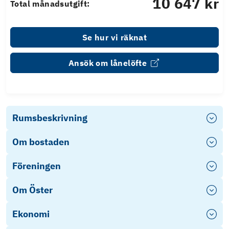
10 647 kr
Total månadsutgift:
Se hur vi räknat
Ansök om lånelöfte
Rumsbeskrivning
Om bostaden
Föreningen
Om Öster
Ekonomi