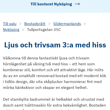
Till kontoret
Nyköping
Till salu
Bostadsrätt
Södermanlands
Nyköping
Tullportsgatan 35C
Ljus och trivsam 3:a med hiss
Välkomna till denna fantastiskt ljusa och trivsam
hörnlägenhet på våning två med hiss – ett hem som
kombinerar stil, komfort och ett attraktivt läge. Här möts
du av en smakfullt renoverad bostad med ett modernt kök
i tidlös design, där vita skåpluckor harmonierar fint med
mörka bänkskivor och skapar en elegant helhet.
Det stambytta badrummet är helkaklat och utrustat med
dusch samt tvättmaskin för extra bekvämlighet. Bostaden