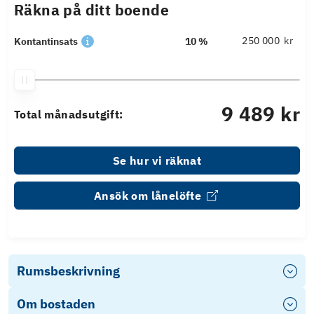
Räkna på ditt boende
kr
Kontantinsats
10 %
9 489 kr
Total månadsutgift:
Se hur vi räknat
Ansök om lånelöfte
Rumsbeskrivning
Om bostaden