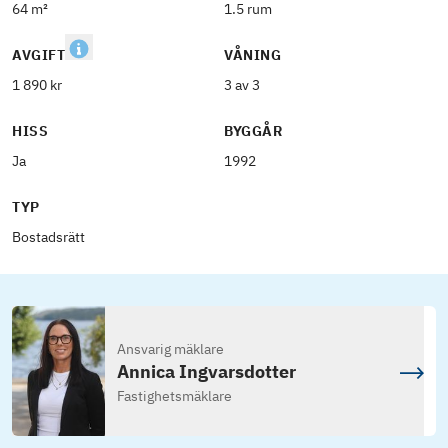
64 m²
1.5 rum
AVGIFT
VÅNING
1 890 kr
3 av 3
HISS
BYGGÅR
Ja
1992
TYP
Bostadsrätt
Ansvarig mäklare
Annica Ingvarsdotter
Fastighetsmäklare