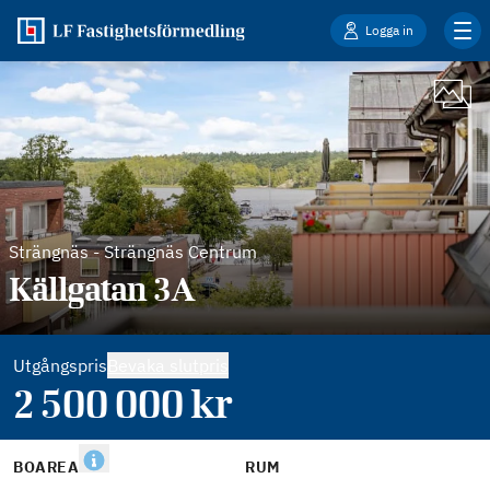
Logga in
Strängnäs
-
Strängnäs Centrum
Källgatan 3A
Utgångspris
Bevaka slutpris
2 500 000
kr
BOAREA
RUM