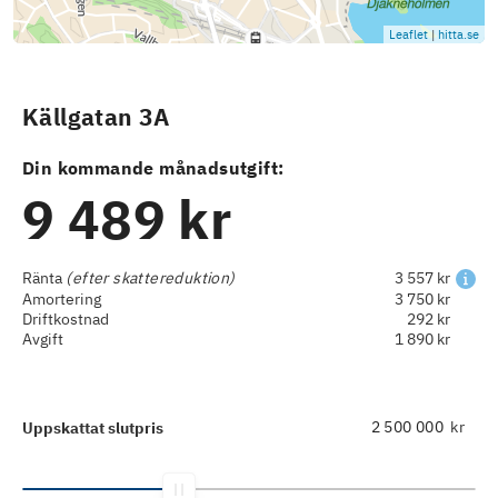
Leaflet
|
hitta.se
Källgatan 3A
Din kommande månadsutgift:
9 489 kr
Ränta
(efter skattereduktion)
3 557 kr
Amortering
3 750 kr
Driftkostnad
292 kr
Avgift
1 890 kr
kr
Uppskattat slutpris