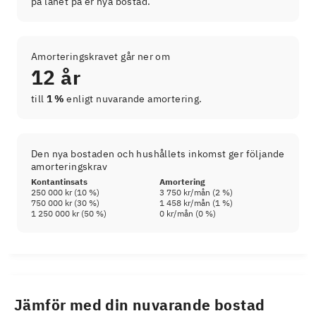
på lånet på er nya bostad.
Amorteringskravet går ner om
12 år
till
1 %
enligt nuvarande amortering.
Den nya bostaden och hushållets inkomst ger följande
amorteringskrav
Kontantinsats
Amortering
250 000 kr
(
10
%)
3 750 kr
/mån (
2
%)
750 000 kr
(
30
%)
1 458 kr
/mån (
1
%)
1 250 000 kr
(
50
%)
0 kr
/mån (
0
%)
Jämför med din nuvarande bostad