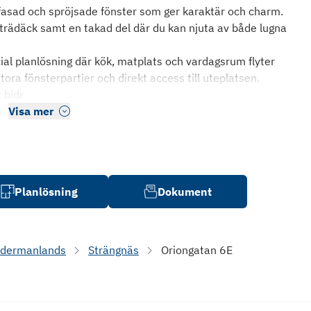
 fasad och spröjsade fönster som ger karaktär och charm.
trädäck samt en takad del där du kan njuta av både lugna
ial planlösning där kök, matplats och vardagsrum flyter
ora fönsterpartier och direkt access till uteplatsen.
 bidr
Visa mer
Planlösning
Dokument
dermanlands
Strängnäs
Oriongatan 6E