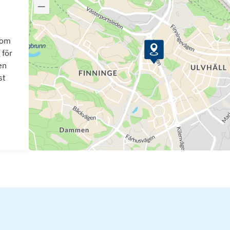
som
 för
en
st