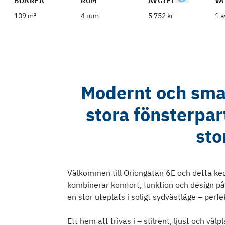
BOAREA
RUM
AVGIFT
VÅ
109 m²
4 rum
5 752 kr
1 a
Modernt och sma
stora fönsterpart
sto
Välkommen till Oriongatan 6E och detta ke
kombinerar komfort, funktion och design på 
en stor uteplats i soligt sydvästläge – perf
Ett hem att trivas i – stilrent, ljust och välp