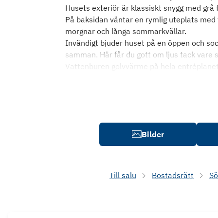
Husets exteriör är klassiskt snygg med grå
På baksidan väntar en rymlig uteplats med 
morgnar och långa sommarkvällar.
Invändigt bjuder huset på en öppen och soc
samman. Här får du gott om ljus tack vare st
Vattenburen golvvärme på hela entréplanet
Bilder
Till salu
Bostadsrätt
Sö