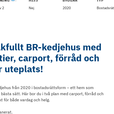
NING
HISS
BYGGÅR
TYP
v 2
Nej
2020
Bostadsrät
kfullt BR-kedjehus med
ier, carport, förråd och
r uteplats!
djehus från 2020 i bostadsrättsform – ett hem som
bästa sätt. Här bor du i två plan med carport, förråd och
ekt för både vardag och helg.
lanerat.