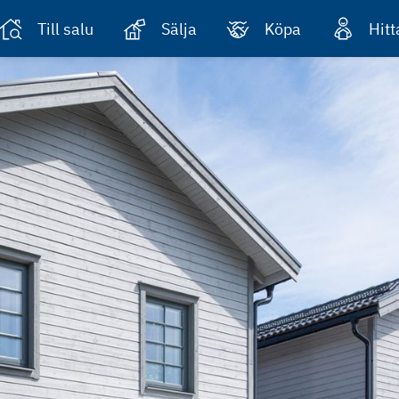
Till salu
Sälja
Köpa
Hit