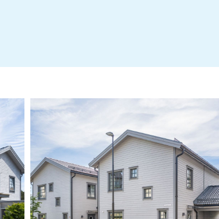
Revisionsberättelse signerad - Brf Pollux
Årsredovisning 2024 - Brf Pollux
Ã_rsredovisning - Pollux