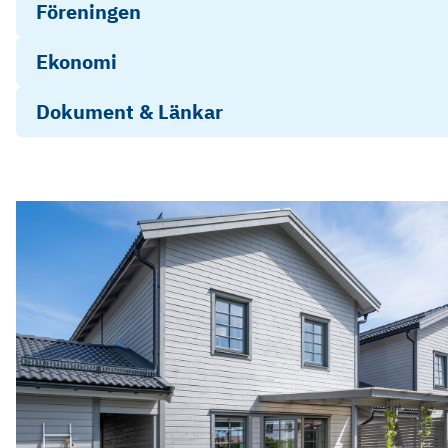
Föreningen
Ekonomi
Dokument & Länkar
fragelista-publik_2026-05-08_15-40
Stadgar - Brf Pollux
Energideklaration - Oriongatan 6E