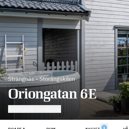
Strängnäs
-
Storängskilen
Oriongatan 6E
Kommande försäljning