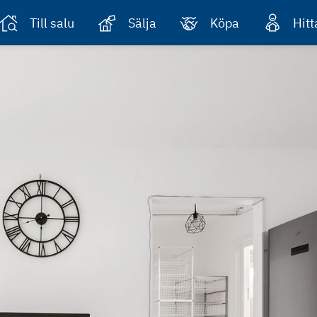
Till salu
Sälja
Köpa
Hit