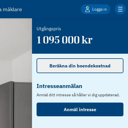
ta mäklare
Logga in
Utgångspris
1 095 000
kr
Beräkna din boendekostnad
Intresseanmälan
Anmäl ditt intresse så håller vi dig uppdaterad.
Anmäl intresse