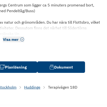
sbergs Centrum som ligger ca 5 minuters promenad bort,
 med Pendeltåg/Buss)
 natur och grönområden. Du har nära till Flottsbro, vilket
ktiviteter. Dessutom finns det närhet till Södertörns
arolinska Un
Visa mer
Planlösning
Dokument
Stockholm
Huddinge
Terapivägen 18D