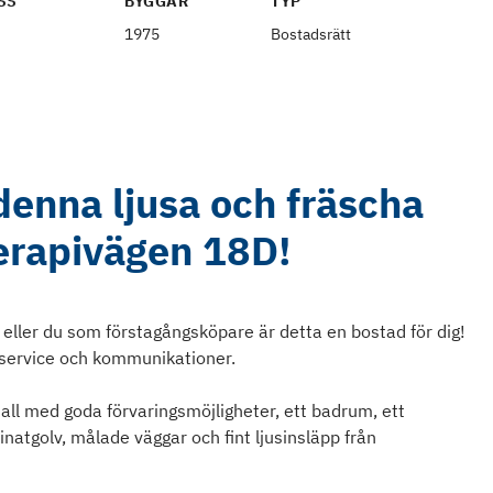
SS
BYGGÅR
TYP
1975
Bostadsrätt
denna ljusa och fräscha
Terapivägen 18D!
ller du som förstagångsköpare är detta en bostad för dig!
l service och kommunikationer.
ll med goda förvaringsmöjligheter, ett badrum, ett
inatgolv, målade väggar och fint ljusinsläpp från