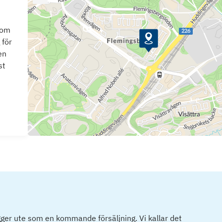
som
 för
en
st
ger ute som en kommande försäljning. Vi kallar det