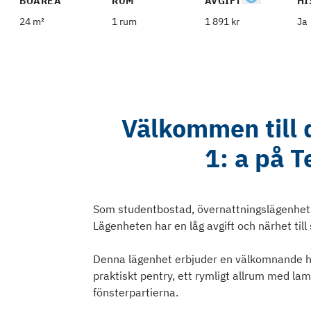
BOAREA
RUM
AVGIFT
HI
24 m²
1 rum
1 891 kr
Ja
Välkommen till 
1: a på 
Som studentbostad, övernattningslägenhet e
Lägenheten har en låg avgift och närhet til
Denna lägenhet erbjuder en välkomnande ha
praktiskt pentry, ett rymligt allrum med lam
fönsterpartierna.