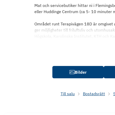
Mat och servicebutiker hittar ni i Fleming
eller Huddinge Centrum (ca 5- 10 minuter
Området runt Terapivägen 18D är omgivet av
ger möjligheter till friluftsliv och utomhusa
Högskola, Karolinska Institutet, KTH och K
Bilder
Till salu
Bostadsrätt