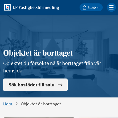
Logga in
Objektet är borttaget
Objektet du försökte nå är borttaget från vår
hemsida.
Sök bostäder till salu
Hem
Objektet är borttaget