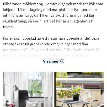
tillhörande möblemang. Hemtrevligt och modernt kök som
inbjuder till matlagning med matplats för fyra personer
intill fönster. Lägg därtill en välskött förening med låg
skuldsättning, så ser ni att det här är en lägenhet att
trivas i.
För er som uppskattar ett naturnära boende är det bara
ett stenkast till grönskande omgivningar med fina
promenadstråk längs med vattnet. Från Kostervägen 12
finns det mesta inom bekvämt avstånd. God närh
Visa mer