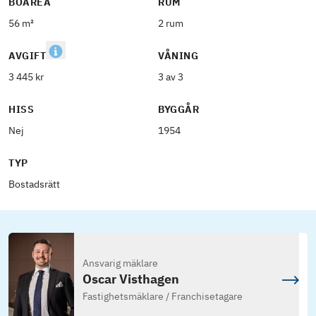
BOAREA
RUM
56 m²
2 rum
AVGIFT
VÅNING
3 445 kr
3 av 3
HISS
BYGGÅR
Nej
1954
TYP
Bostadsrätt
Ansvarig mäklare
Oscar Visthagen
Fastighetsmäklare / Franchisetagare