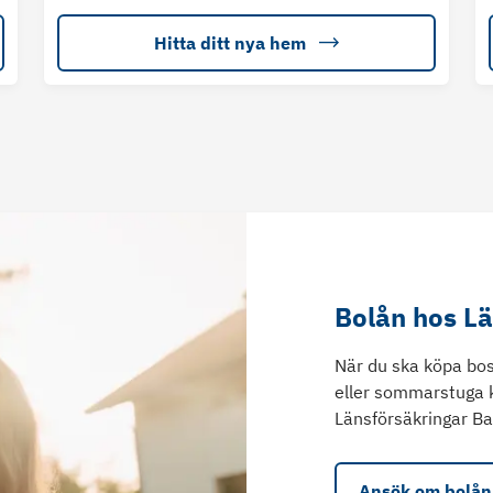
Hitta ditt nya hem
Bolån hos L
När du ska köpa bos
eller sommarstuga 
Länsförsäkringar Ba
Ansök om bolån