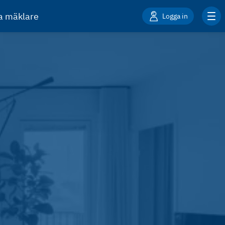
ta mäklare
Logga in