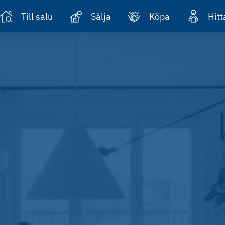
Till salu
Sälja
Köpa
Hit