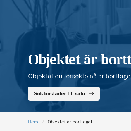
Objektet är bort
Objektet du försökte nå är borttage
Sök bostäder till salu
Hem
Objektet är borttaget