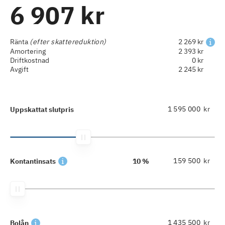
6 907 kr
Ränta
(efter skattereduktion)
2 269 kr
Amortering
2 393 kr
Driftkostnad
0 kr
Avgift
2 245 kr
kr
Uppskattat slutpris
kr
Kontantinsats
10 %
kr
Bolån