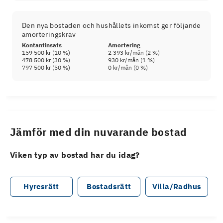
Den nya bostaden och hushållets inkomst ger följande
amorteringskrav
Kontantinsats
Amortering
159 500 kr
(
10
%)
2 393 kr
/mån (
2
%)
478 500 kr
(
30
%)
930 kr
/mån (
1
%)
797 500 kr
(
50
%)
0 kr
/mån (
0
%)
Jämför med din nuvarande bostad
Viken typ av bostad har du idag?
Hyresrätt
Bostadsrätt
Villa/Radhus