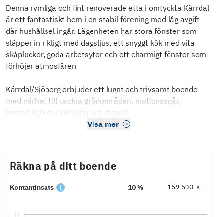
Denna rymliga och fint renoverade etta i omtyckta Kärrdal
är ett fantastiskt hem i en stabil förening med låg avgift
där hushållsel ingår. Lägenheten har stora fönster som
släpper in rikligt med dagsljus, ett snyggt kök med vita
skåpluckor, goda arbetsytor och ett charmigt fönster som
förhöjer atmosfären.
Kärrdal/Sjöberg erbjuder ett lugnt och trivsamt boende
med närhet till vackra grönområden, motionsspår,
badmöjligheter i Rösjön och strand
Visa mer
Räkna på ditt boende
kr
Kontantinsats
10 %