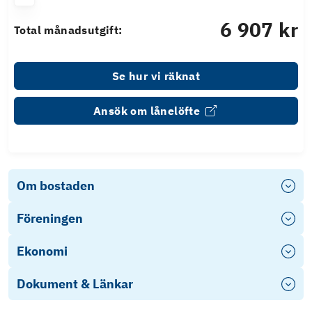
6 907 kr
Total månadsutgift:
Se hur vi räknat
Ansök om lånelöfte
Om bostaden
Föreningen
Ekonomi
Dokument & Länkar