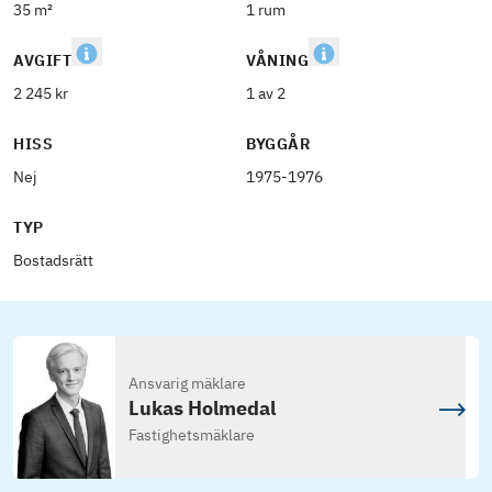
35 m²
1 rum
AVGIFT
VÅNING
2 245 kr
1 av 2
HISS
BYGGÅR
Nej
1975-1976
TYP
Bostadsrätt
Ansvarig mäklare
Lukas Holmedal
Fastighetsmäklare