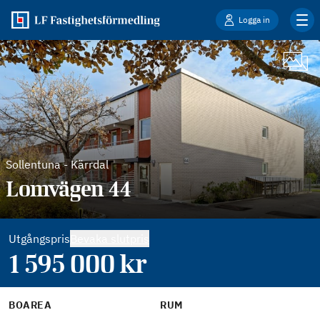
Logga in
Sollentuna
-
Kärrdal
Lomvägen 44
Utgångspris
Bevaka slutpris
1 595 000
kr
BOAREA
RUM