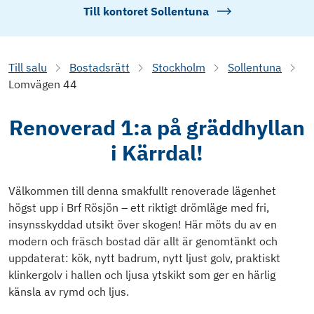
Till kontoret
Sollentuna
Till salu
Bostadsrätt
Stockholm
Sollentuna
Lomvägen 44
Renoverad 1:a på gräddhyllan
i Kärrdal!
Välkommen till denna smakfullt renoverade lägenhet
högst upp i Brf Rösjön – ett riktigt drömläge med fri,
insynsskyddad utsikt över skogen! Här möts du av en
modern och fräsch bostad där allt är genomtänkt och
uppdaterat: kök, nytt badrum, nytt ljust golv, praktiskt
klinkergolv i hallen och ljusa ytskikt som ger en härlig
känsla av rymd och ljus.