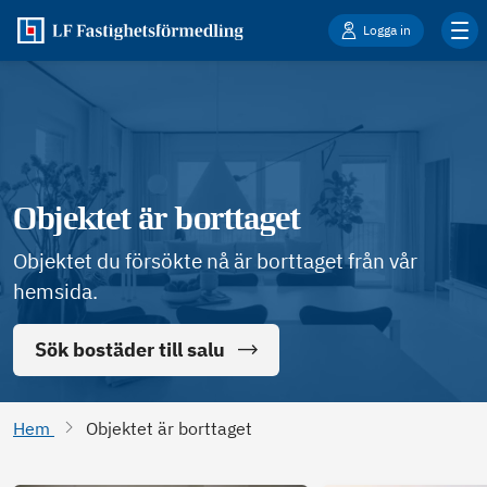
Logga in
Objektet är borttaget
Objektet du försökte nå är borttaget från vår
hemsida.
Sök bostäder till salu
Hem
Objektet är borttaget