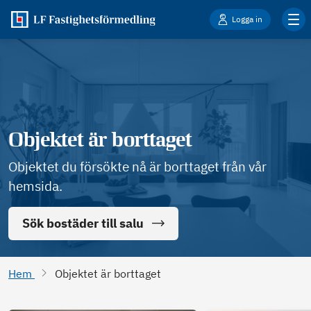
Logga in
Objektet är borttaget
Objektet du försökte nå är borttaget från vår
hemsida.
Sök bostäder till salu
Hem
Objektet är borttaget