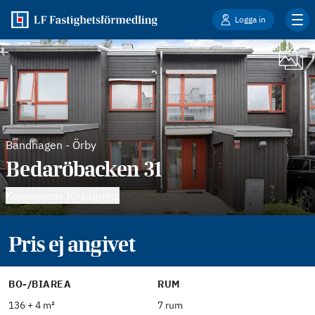
Logga in
Bandhagen
-
Örby
Bedaröbacken 31
Kommande försäljning
Pris ej angivet
BO-/BIAREA
RUM
136 + 4 m²
7 rum