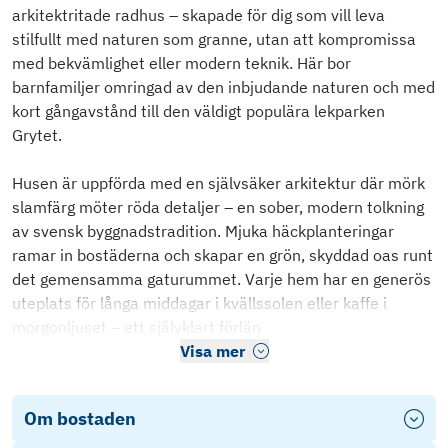
arkitektritade radhus – skapade för dig som vill leva
stilfullt med naturen som granne, utan att kompromissa
med bekvämlighet eller modern teknik. Här bor
barnfamiljer omringad av den inbjudande naturen och med
kort gångavstånd till den väldigt populära lekparken
Grytet.
Husen är uppförda med en självsäker arkitektur där mörk
slamfärg möter röda detaljer – en sober, modern tolkning
av svensk byggnadstradition. Mjuka häckplanteringar
ramar in bostäderna och skapar en grön, skyddad oas runt
det gemensamma gaturummet. Varje hem har en generös
uteplats för långa middagar i kvällssolen eller kaffe i
morgonljuset – ett självklart förlän
Visa mer
Om bostaden