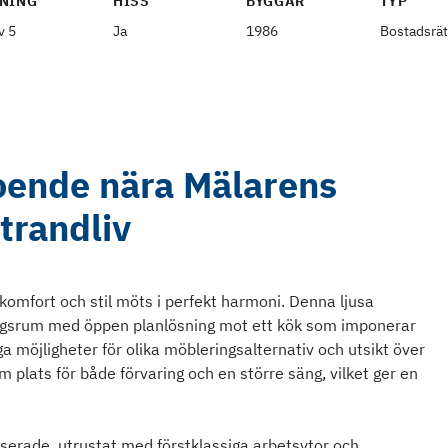
NING
HISS
BYGGÅR
TYP
v 5
Ja
1986
Bostadsrät
boende nära Mälarens
trandliv
komfort och stil möts i perfekt harmoni. Denna ljusa
rdagsrum med öppen planlösning mot ett kök som imponerar
a möjligheter för olika möbleringsalternativ och utsikt över
plats för både förvaring och en större säng, vilket ger en
serade, utrustat med förstklassiga arbetsytor och