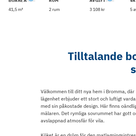
BOAREA
RUM
AVGIFT
VÅ
41,5 m²
2 rum
3 108 kr
5 a
Tilltalande 
s
Välkommen till ditt nya hem i Bromma, där 
lägenhet erbjuder ett stort och luftigt va
med sin påkostade design. Här finns oändlig
mälaren. Det rymliga sovrummet har gott om 
avslappnad atmosfär för vila.
Köket är en dröm för den matlagningsintres