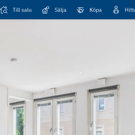
Till salu
Sälja
Köpa
Hit