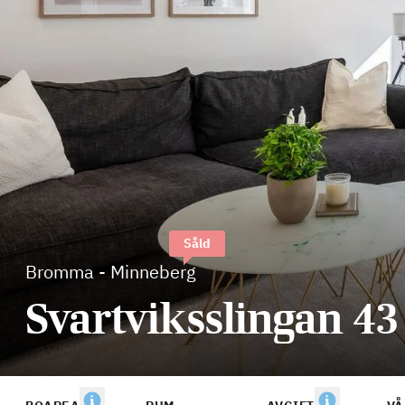
Såld
Bromma
-
Minneberg
Svartviksslingan 43