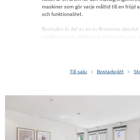
maskiner som gör varje måltid till en fröj
och funktionalitet.
Bostaden är del av en av Brommas absolut 
medlem har du tillgång till ett fräscht gym, 
Till salu
Bostadsrätt
St